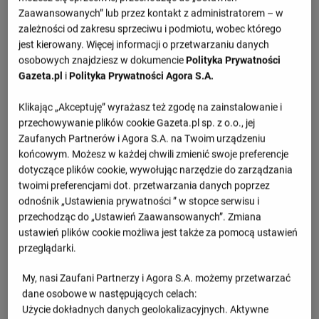
Szczegóły meczu Belgia - Ukraina
Zaawansowanych” lub przez kontakt z administratorem – w
zależności od zakresu sprzeciwu i podmiotu, wobec którego
jest kierowany. Więcej informacji o przetwarzaniu danych
Przegląd
osobowych znajdziesz w dokumencie
Polityka Prywatności
Gazeta.pl
i
Polityka Prywatności Agora S.A.
1.set -
18 : 25
2.set -
23 : 25
Klikając „Akceptuję” wyrażasz też zgodę na zainstalowanie i
przechowywanie plików cookie Gazeta.pl sp. z o.o., jej
3.set -
23 : 25
Zaufanych Partnerów i Agora S.A. na Twoim urządzeniu
końcowym. Możesz w każdej chwili zmienić swoje preferencje
dotyczące plików cookie, wywołując narzędzie do zarządzania
Informacje o meczu
twoimi preferencjami dot. przetwarzania danych poprzez
odnośnik „Ustawienia prywatności ” w stopce serwisu i
European Championship Grp. A
przechodząc do „Ustawień Zaawansowanych”. Zmiana
ustawień plików cookie możliwa jest także za pomocą ustawień
Poniedziałek 21.08.2023, godzina 18:00
przeglądarki.
My, nasi Zaufani Partnerzy i Agora S.A. możemy przetwarzać
Wiadomości
dane osobowe w następujących celach:
Użycie dokładnych danych geolokalizacyjnych. Aktywne
Rosjanie zrezygnowali z MŚ w Polsce. Jest