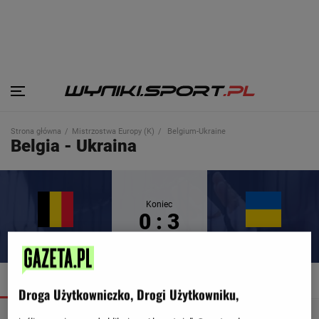
Strona główna
Mistrzostwa Europy (K)
Belgium-Ukraine
Belgia - Ukraina
Koniec
0 : 3
Belgia
Ukraina
SZCZEGÓŁY
TERMINARZ
TABELA
Droga Użytkowniczko, Drogi Użytkowniku,