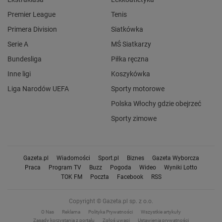
Premier League
Tenis
Primera Division
Siatkówka
Serie A
MŚ Siatkarzy
Bundesliga
Piłka ręczna
Inne ligi
Koszykówka
Liga Narodów UEFA
Sporty motorowe
Polska Włochy gdzie obejrzeć
Sporty zimowe
Gazeta.pl
Wiadomości
Sport.pl
Biznes
Gazeta Wyborcza
Praca
Program TV
Buzz
Pogoda
Wideo
Wyniki Lotto
TOK FM
Poczta
Facebook
RSS
Copyright © Gazeta.pl sp. z o.o.
O Nas
Reklama
Polityka Prywatności
Wszystkie artykuły
Zasady korzystania z portalu
Zgłoś uwagi
Ustawienia prywatności