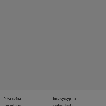
Piłka nożna
Inne dyscypliny
Ekstraklasa
Lekkoatletyka