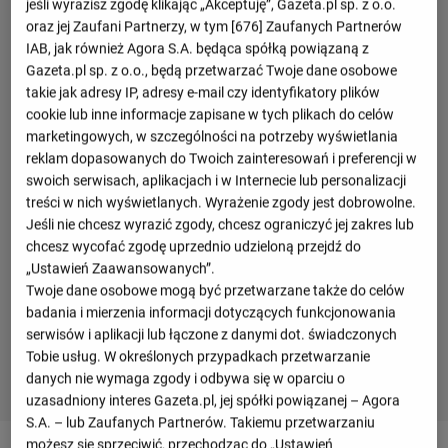
jeśli wyrazisz zgodę klikając „Akceptuję”, Gazeta.pl sp. z o.o.
oraz jej Zaufani Partnerzy, w tym [
676
] Zaufanych Partnerów
IAB, jak również Agora S.A. będąca spółką powiązaną z
Gazeta.pl sp. z o.o., będą przetwarzać Twoje dane osobowe
takie jak adresy IP, adresy e-mail czy identyfikatory plików
cookie lub inne informacje zapisane w tych plikach do celów
marketingowych, w szczególności na potrzeby wyświetlania
reklam dopasowanych do Twoich zainteresowań i preferencji w
swoich serwisach, aplikacjach i w Internecie lub personalizacji
treści w nich wyświetlanych. Wyrażenie zgody jest dobrowolne.
Jeśli nie chcesz wyrazić zgody, chcesz ograniczyć jej zakres lub
chcesz wycofać zgodę uprzednio udzieloną przejdź do
„Ustawień Zaawansowanych”.
Twoje dane osobowe mogą być przetwarzane także do celów
badania i mierzenia informacji dotyczących funkcjonowania
serwisów i aplikacji lub łączone z danymi dot. świadczonych
Tobie usług. W określonych przypadkach przetwarzanie
danych nie wymaga zgody i odbywa się w oparciu o
uzasadniony interes Gazeta.pl, jej spółki powiązanej – Agora
S.A. – lub Zaufanych Partnerów. Takiemu przetwarzaniu
możesz się sprzeciwić, przechodząc do „Ustawień