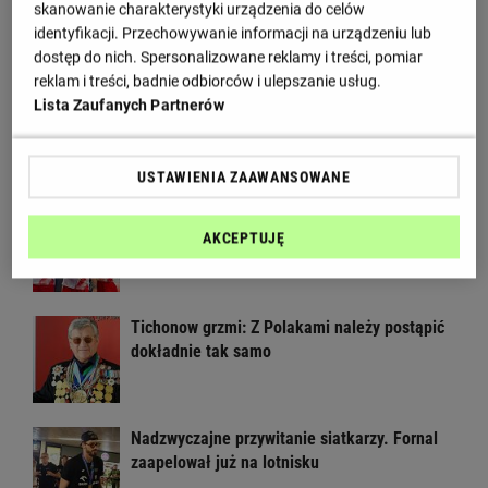
skanowanie charakterystyki urządzenia do celów
reakcja FIVB. Specjalne traktowanie
identyfikacji. Przechowywanie informacji na urządzeniu lub
dostęp do nich. Spersonalizowane reklamy i treści, pomiar
reklam i treści, badnie odbiorców i ulepszanie usług.
W Rosji zawrzało. "Polska stawia
Lista Zaufanych Partnerów
nieakceptowalne warunki"
USTAWIENIA ZAAWANSOWANE
Polacy wyjazd do Chin zapamiętają na długo.
AKCEPTUJĘ
"Cztery minuty przed lądowaniem"
Tichonow grzmi: Z Polakami należy postąpić
dokładnie tak samo
Nadzwyczajne przywitanie siatkarzy. Fornal
zaapelował już na lotnisku