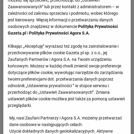
możesz się sprzeciwić, przechodząc do „Ustawień
Szczegóły meczu Turcja - Belgia
Zaawansowanych” lub przez kontakt z administratorem – w
zależności od zakresu sprzeciwu i podmiotu, wobec którego
jest kierowany. Więcej informacji o przetwarzaniu danych
Przegląd
osobowych znajdziesz w dokumencie
Polityka Prywatności
Gazeta.pl
i
Polityka Prywatności Agora S.A.
1.set -
25 : 22
2.set -
16 : 25
Klikając „Akceptuję” wyrażasz też zgodę na zainstalowanie i
3.set -
25 : 15
przechowywanie plików cookie Gazeta.pl sp. z o.o., jej
Zaufanych Partnerów i Agora S.A. na Twoim urządzeniu
4.set -
32 : 30
końcowym. Możesz w każdej chwili zmienić swoje preferencje
dotyczące plików cookie, wywołując narzędzie do zarządzania
twoimi preferencjami dot. przetwarzania danych poprzez
Informacje o meczu
odnośnik „Ustawienia prywatności ” w stopce serwisu i
przechodząc do „Ustawień Zaawansowanych”. Zmiana
European Championship Final Stage
ustawień plików cookie możliwa jest także za pomocą ustawień
przeglądarki.
Niedziela 27.08.2023, godzina 15:00
My, nasi Zaufani Partnerzy i Agora S.A. możemy przetwarzać
dane osobowe w następujących celach:
Wiadomości
Użycie dokładnych danych geolokalizacyjnych. Aktywne