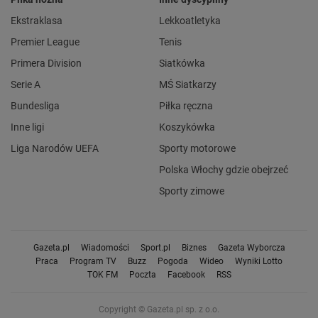
Ekstraklasa
Lekkoatletyka
Premier League
Tenis
Primera Division
Siatkówka
Serie A
MŚ Siatkarzy
Bundesliga
Piłka ręczna
Inne ligi
Koszykówka
Liga Narodów UEFA
Sporty motorowe
Polska Włochy gdzie obejrzeć
Sporty zimowe
Gazeta.pl
Wiadomości
Sport.pl
Biznes
Gazeta Wyborcza
Praca
Program TV
Buzz
Pogoda
Wideo
Wyniki Lotto
TOK FM
Poczta
Facebook
RSS
Copyright © Gazeta.pl sp. z o.o.