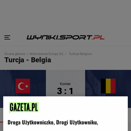
Strona główna
Mistrzostwa Europy (K)
Turkiye-Belgium
Turcja - Belgia
Koniec
3 : 1
Turcja
Belgia
SZCZEGÓŁY
TERMINARZ
TABELA
Droga Użytkowniczko, Drogi Użytkowniku,