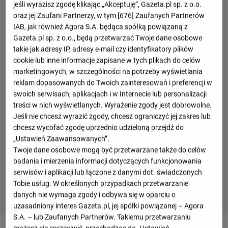
jeśli wyrazisz zgodę klikając „Akceptuję”, Gazeta.pl sp. z o.o.
oraz jej Zaufani Partnerzy, w tym [
676
] Zaufanych Partnerów
IAB, jak również Agora S.A. będąca spółką powiązaną z
Gazeta.pl sp. z o.o., będą przetwarzać Twoje dane osobowe
takie jak adresy IP, adresy e-mail czy identyfikatory plików
cookie lub inne informacje zapisane w tych plikach do celów
marketingowych, w szczególności na potrzeby wyświetlania
reklam dopasowanych do Twoich zainteresowań i preferencji w
swoich serwisach, aplikacjach i w Internecie lub personalizacji
treści w nich wyświetlanych. Wyrażenie zgody jest dobrowolne.
Jeśli nie chcesz wyrazić zgody, chcesz ograniczyć jej zakres lub
chcesz wycofać zgodę uprzednio udzieloną przejdź do
„Ustawień Zaawansowanych”.
Twoje dane osobowe mogą być przetwarzane także do celów
badania i mierzenia informacji dotyczących funkcjonowania
serwisów i aplikacji lub łączone z danymi dot. świadczonych
Tobie usług. W określonych przypadkach przetwarzanie
danych nie wymaga zgody i odbywa się w oparciu o
uzasadniony interes Gazeta.pl, jej spółki powiązanej – Agora
S.A. – lub Zaufanych Partnerów. Takiemu przetwarzaniu