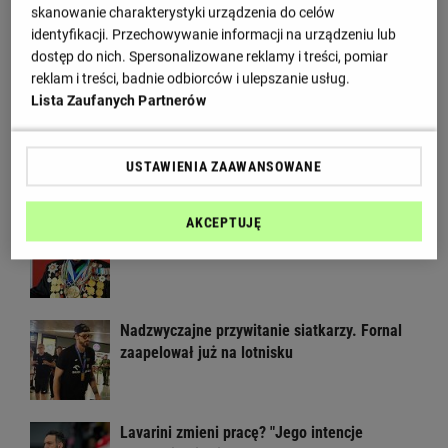
skanowanie charakterystyki urządzenia do celów
W Rosji zawrzało. "Polska stawia
identyfikacji. Przechowywanie informacji na urządzeniu lub
nieakceptowalne warunki"
dostęp do nich. Spersonalizowane reklamy i treści, pomiar
reklam i treści, badnie odbiorców i ulepszanie usług.
Lista Zaufanych Partnerów
Polacy wyjazd do Chin zapamiętają na długo.
"Cztery minuty przed lądowaniem"
USTAWIENIA ZAAWANSOWANE
AKCEPTUJĘ
Tichonow grzmi: Z Polakami należy postąpić
dokładnie tak samo
Nadzwyczajne przywitanie siatkarzy. Fornal
zaapelował już na lotnisku
Lavarini zmieni pracę? "Jego intencje