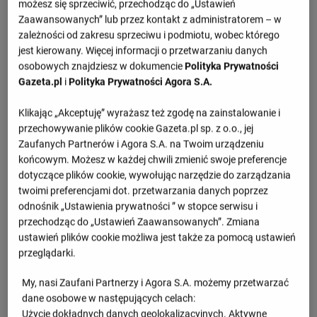
Szczegóły meczu Bułgaria - Szwecja
możesz się sprzeciwić, przechodząc do „Ustawień
Zaawansowanych” lub przez kontakt z administratorem – w
zależności od zakresu sprzeciwu i podmiotu, wobec którego
Przegląd
jest kierowany. Więcej informacji o przetwarzaniu danych
osobowych znajdziesz w dokumencie
Polityka Prywatności
1.set -
25 : 12
Gazeta.pl
i
Polityka Prywatności Agora S.A.
2.set -
21 : 25
Klikając „Akceptuję” wyrażasz też zgodę na zainstalowanie i
3.set -
22 : 25
przechowywanie plików cookie Gazeta.pl sp. z o.o., jej
4.set -
25 : 14
Zaufanych Partnerów i Agora S.A. na Twoim urządzeniu
końcowym. Możesz w każdej chwili zmienić swoje preferencje
5.set -
17 : 19
dotyczące plików cookie, wywołując narzędzie do zarządzania
twoimi preferencjami dot. przetwarzania danych poprzez
odnośnik „Ustawienia prywatności ” w stopce serwisu i
Informacje o meczu
przechodząc do „Ustawień Zaawansowanych”. Zmiana
ustawień plików cookie możliwa jest także za pomocą ustawień
ME 2021 kobiet, faza finałowa
przeglądarki.
Sobota 28.08.2021, godzina 17:30
My, nasi Zaufani Partnerzy i Agora S.A. możemy przetwarzać
dane osobowe w następujących celach:
Użycie dokładnych danych geolokalizacyjnych. Aktywne