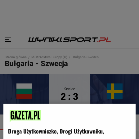
Strona główna
Mistrzostwa Europy (K)
Bulgaria-Sweden
Bułgaria - Szwecja
Koniec
2 : 3
Bułgaria
Szwecja
SZCZEGÓŁY
TERMINARZ
TABELA
Droga Użytkowniczko, Drogi Użytkowniku,