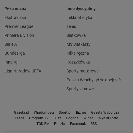
Piłka nożna
Inne dyscypliny
Ekstraklasa
Lekkoatletyka
Premier League
Tenis
Primera Division
Siatkówka
Serie A
MŚ Siatkarzy
Bundesliga
Piłka ręczna
Inne ligi
Koszykówka
Liga Narodów UEFA
Sporty motorowe
Polska Włochy gdzie obejrzeć
Sporty zimowe
Gazeta.pl
Wiadomości
Sport.pl
Biznes
Gazeta Wyborcza
Praca
Program TV
Buzz
Pogoda
Wideo
Wyniki Lotto
TOK FM
Poczta
Facebook
RSS