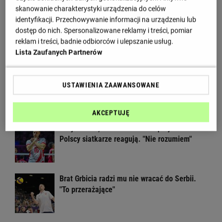
Wiadomości
skanowanie charakterystyki urządzenia do celów
identyfikacji. Przechowywanie informacji na urządzeniu lub
Wielka impreza siatkarska wraca do Polski!
dostęp do nich. Spersonalizowane reklamy i treści, pomiar
Czekaliśmy na to osiem lat
reklam i treści, badnie odbiorców i ulepszanie usług.
Lista Zaufanych Partnerów
Głośny apel Fornala do ministerstwa.
USTAWIENIA ZAAWANSOWANE
Błyskawiczna reakcja
AKCEPTUJĘ
Rosja wraca, ale do Polski nie przyleci.
Polscy siatkarze reagują. "Nie rozumiem"
Brat Grbicia radzi mu nie wracać do Serbii.
"To przerażające"