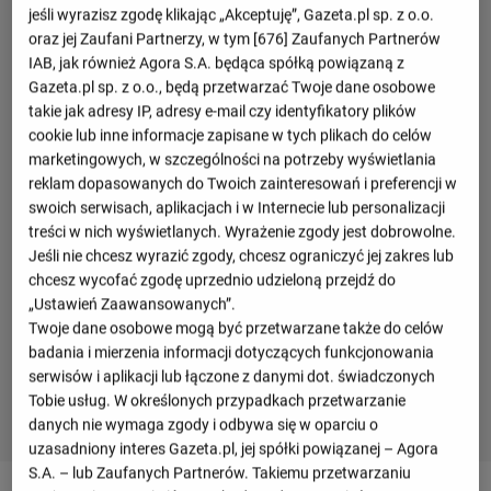
jeśli wyrazisz zgodę klikając „Akceptuję”, Gazeta.pl sp. z o.o.
oraz jej Zaufani Partnerzy, w tym [
676
] Zaufanych Partnerów
IAB, jak również Agora S.A. będąca spółką powiązaną z
Gazeta.pl sp. z o.o., będą przetwarzać Twoje dane osobowe
takie jak adresy IP, adresy e-mail czy identyfikatory plików
cookie lub inne informacje zapisane w tych plikach do celów
marketingowych, w szczególności na potrzeby wyświetlania
reklam dopasowanych do Twoich zainteresowań i preferencji w
swoich serwisach, aplikacjach i w Internecie lub personalizacji
treści w nich wyświetlanych. Wyrażenie zgody jest dobrowolne.
Jeśli nie chcesz wyrazić zgody, chcesz ograniczyć jej zakres lub
chcesz wycofać zgodę uprzednio udzieloną przejdź do
„Ustawień Zaawansowanych”.
Twoje dane osobowe mogą być przetwarzane także do celów
badania i mierzenia informacji dotyczących funkcjonowania
serwisów i aplikacji lub łączone z danymi dot. świadczonych
Tobie usług. W określonych przypadkach przetwarzanie
danych nie wymaga zgody i odbywa się w oparciu o
uzasadniony interes Gazeta.pl, jej spółki powiązanej – Agora
S.A. – lub Zaufanych Partnerów. Takiemu przetwarzaniu