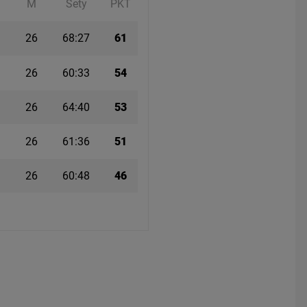
M
Sety
PKT
26
68:27
61
26
60:33
54
26
64:40
53
26
61:36
51
26
60:48
46