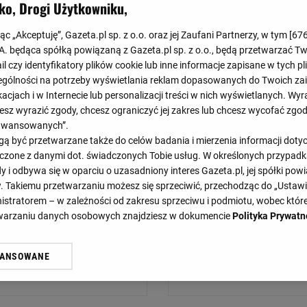
ko, Drogi Użytkowniku,
jąc „Akceptuję”, Gazeta.pl sp. z o.o. oraz jej Zaufani Partnerzy, w tym [
67
.A. będąca spółką powiązaną z Gazeta.pl sp. z o.o., będą przetwarzać T
ail czy identyfikatory plików cookie lub inne informacje zapisane w tych p
gólności na potrzeby wyświetlania reklam dopasowanych do Twoich zain
Asseco Resovia Rzeszów
acjach i w Internecie lub personalizacji treści w nich wyświetlanych. Wyr
cesz wyrazić zgody, chcesz ograniczyć jej zakres lub chcesz wycofać zgo
Trefl Gdańsk
aawansowanych”.
 być przetwarzane także do celów badania i mierzenia informacji dot
Cuprum Stilon Gorzów
 łączone z danymi dot. świadczonych Tobie usług. W określonych przypad
i odbywa się w oparciu o uzasadniony interes Gazeta.pl, jej spółki powi
Asseco Resovia Rzeszów
. Takiemu przetwarzaniu możesz się sprzeciwić, przechodząc do „Ust
nistratorem – w zależności od zakresu sprzeciwu i podmiotu, wobec które
etwarzaniu danych osobowych znajdziesz w dokumencie
Polityka Prywatn
Asseco Resovia Rzeszów
WANSOWANE
żasz też zgodę na zainstalowanie i przechowywanie plików cookie Gazeta.p
gora S.A. na Twoim urządzeniu końcowym. Możesz w każdej chwili zmien
 wywołując narzędzie do zarządzania twoimi preferencjami dot. przetw
ywatności ” w stopce serwisu i przechodząc do „Ustawień Zaawansowan