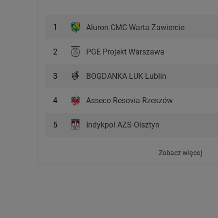
1
Aluron CMC Warta Zawiercie
PGE Projekt Warszawa
2
BOGDANKA LUK Lublin
3
Asseco Resovia Rzeszów
4
Indykpol AZS Olsztyn
5
Zobacz więcej