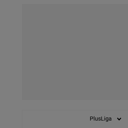
plików cookie możliwa je
My, nasi Zaufani Partne
Użycie dokładnych danych
Przechowywanie informacji
badnie odbiorców i uleps
PlusLiga