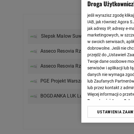
Droga Użytkownicz
jeśli wyrazisz zgodę klika
Ostatnie mecze
IAB, jak również Agora S
jak adresy IP, adresy e-m
1 : 3
marketingowych, w szcze
Ślepsk Malow Suwałki
koniec
w swoich serwisach, aplik
3 : 2
dobrowolne. Jeśli nie ch
Asseco Resovia Rzeszów
przejdź do „Ustawień Z
koniec
Twoje dane osobowe mogą
3 : 0
Asseco Resovia Rzeszów
serwisów i aplikacji lub
koniec
danych nie wymaga zgody 
0 : 3
PGE Projekt Warszawa
lub Zaufanych Partnerów
koniec
lub przez kontakt z admi
2 : 3
Więcej informacji o prz
BOGDANKA LUK Lublin
koniec
Prywatności Agora S.A.
USTAWIENIA ZAA
Klikając „Akceptuję” wyra
Zobacz więcej
Zaufanych Partnerów i A
dotyczące plików cookie,
odnośnik „Ustawienia pr