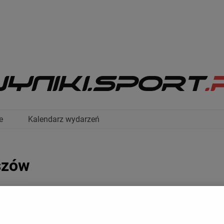
e
Kalendarz wydarzeń
szów