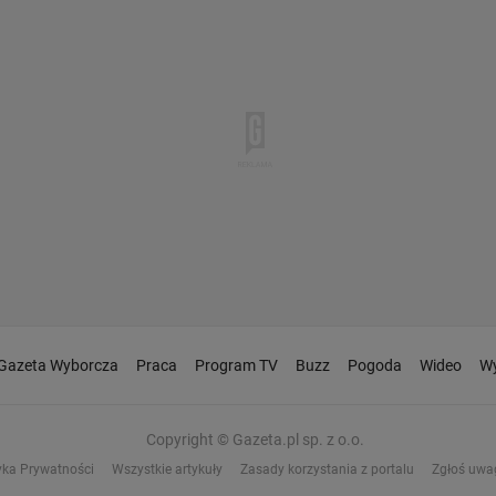
Gazeta Wyborcza
Praca
Program TV
Buzz
Pogoda
Wideo
Wy
Copyright © Gazeta.pl sp. z o.o.
yka Prywatności
Wszystkie artykuły
Zasady korzystania z portalu
Zgłoś uwa