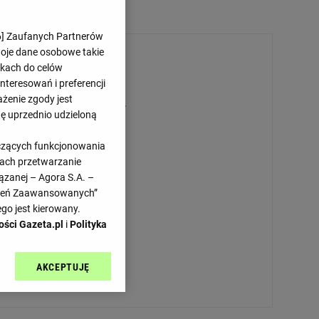
6
] Zaufanych Partnerów
woje dane osobowe takie
likach do celów
teresowań i preferencji
ażenie zgody jest
Przepraszamy, brak danych.
dę uprzednio udzieloną
yczących funkcjonowania
kach przetwarzanie
ązanej – Agora S.A. –
awień Zaawansowanych”
go jest kierowany.
ości Gazeta.pl
i
Polityka
AKCEPTUJĘ
l sp. z o.o., jej
ić swoje preferencje
arzania danych poprzez
ych”. Zmiana ustawień