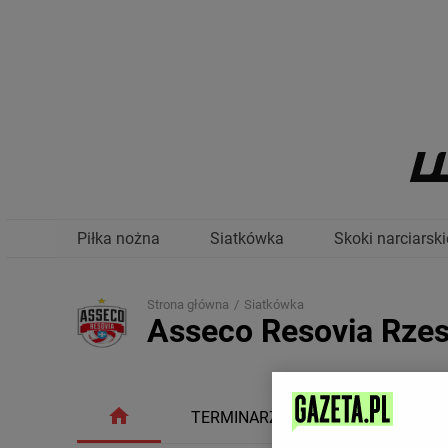
Piłka nożna
Siatkówka
Skoki narciarski
Strona główna
Siatkówka
Asseco Resovia Rze
TERMINARZ
TABELA