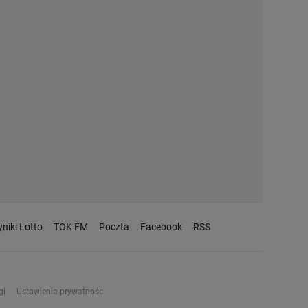
niki Lotto
TOK FM
Poczta
Facebook
RSS
gi
Ustawienia prywatności