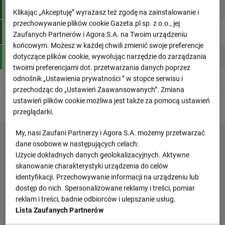
1
Sir Susa Vim Perugia
6
18:4
17
Klikając „Akceptuję” wyrażasz też zgodę na zainstalowanie i
przechowywanie plików cookie Gazeta.pl sp. z o.o., jej
2
CV Guaguas
6
12:14
8
Zaufanych Partnerów i Agora S.A. na Twoim urządzeniu
końcowym. Możesz w każdej chwili zmienić swoje preferencje
dotyczące plików cookie, wywołując narzędzie do zarządzania
3
Berlin Recycling Volleys
6
10:12
8
twoimi preferencjami dot. przetwarzania danych poprzez
odnośnik „Ustawienia prywatności ” w stopce serwisu i
4
Praha
6
8:18
3
przechodząc do „Ustawień Zaawansowanych”. Zmiana
ustawień plików cookie możliwa jest także za pomocą ustawień
Awans
Możliwy awans
przeglądarki.
My, nasi Zaufani Partnerzy i Agora S.A. możemy przetwarzać
dane osobowe w następujących celach:
Użycie dokładnych danych geolokalizacyjnych. Aktywne
skanowanie charakterystyki urządzenia do celów
identyfikacji. Przechowywanie informacji na urządzeniu lub
dostęp do nich. Spersonalizowane reklamy i treści, pomiar
reklam i treści, badnie odbiorców i ulepszanie usług.
Lista Zaufanych Partnerów