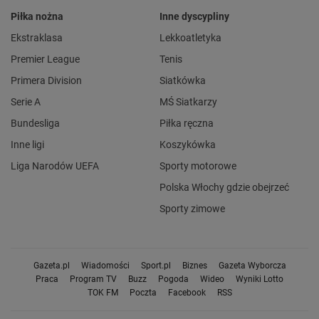
Piłka nożna
Inne dyscypliny
Ekstraklasa
Lekkoatletyka
Premier League
Tenis
Primera Division
Siatkówka
Serie A
MŚ Siatkarzy
Bundesliga
Piłka ręczna
Inne ligi
Koszykówka
Liga Narodów UEFA
Sporty motorowe
Polska Włochy gdzie obejrzeć
Sporty zimowe
Gazeta.pl
Wiadomości
Sport.pl
Biznes
Gazeta Wyborcza
Praca
Program TV
Buzz
Pogoda
Wideo
Wyniki Lotto
TOK FM
Poczta
Facebook
RSS