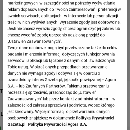
marketingowych, w szczególności na potrzeby wyświetlania
reklam dopasowanych do Twoich zainteresowań i preferencji w
swoich serwisach, aplikacjach i w Internecie lub personalizacji
treści w nich wyświetlanych. Wyrażenie zgody jest dobrowolne.
Jeśli nie chcesz wyrazić zgody, chcesz ograniczyć jej zakres lub
chcesz wycofać zgodę uprzednio udzieloną przejdź do
„Ustawień Zaawansowanych”.
Twoje dane osobowe mogą być przetwarzane także do celów
badania i mierzenia informacji dotyczących funkcjonowania
serwisów i aplikacji lub łączone z danymi dot. świadczonych
Tobie usług. W określonych przypadkach przetwarzanie
danych nie wymaga zgody i odbywa się w oparciu o
uzasadniony interes Gazeta.pl, jej spółki powiązanej – Agora
S.A. – lub Zaufanych Partnerów. Takiemu przetwarzaniu
Tabele drużyny
możesz się sprzeciwić, przechodząc do „Ustawień
Zaawansowanych” lub przez kontakt z administratorem – w
zależności od zakresu sprzeciwu i podmiotu, wobec którego
jest kierowany. Więcej informacji o przetwarzaniu danych
Liga Mistrzów, Grupa C
osobowych znajdziesz w dokumencie
Polityka Prywatności
M
Sety
Pkt
Gazeta.pl
i
Polityka Prywatności Agora S.A.