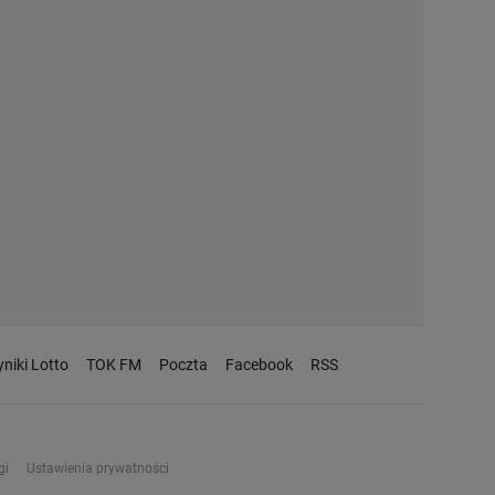
niki Lotto
TOK FM
Poczta
Facebook
RSS
gi
Ustawienia prywatności