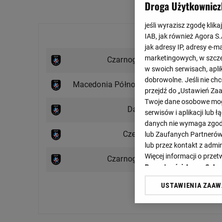
Droga Użytkownicz
jeśli wyrazisz zgodę klika
Ostatnie mecze
IAB, jak również Agora S
jak adresy IP, adresy e-m
0 : 3
marketingowych, w szcze
Czarnogóra
koniec
w swoich serwisach, aplik
3 : 0
dobrowolne. Jeśli nie ch
Macedonia Północna
przejdź do „Ustawień Z
koniec
Twoje dane osobowe mogą
1 : 3
Dania
serwisów i aplikacji lub
koniec
danych nie wymaga zgody 
3 : 0
Czechy
lub Zaufanych Partnerów
koniec
lub przez kontakt z admi
0 : 3
Więcej informacji o prz
Czarnogóra
koniec
Prywatności Agora S.A.
USTAWIENIA ZAA
Klikając „Akceptuję” wyra
Zobacz więcej
Zaufanych Partnerów i A
dotyczące plików cookie,
odnośnik „Ustawienia pr