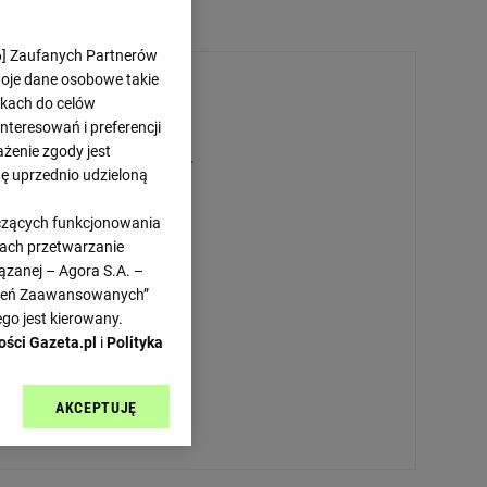
6
] Zaufanych Partnerów
woje dane osobowe takie
likach do celów
teresowań i preferencji
ażenie zgody jest
Przepraszamy, brak danych.
dę uprzednio udzieloną
yczących funkcjonowania
kach przetwarzanie
ązanej – Agora S.A. –
awień Zaawansowanych”
go jest kierowany.
ości Gazeta.pl
i
Polityka
AKCEPTUJĘ
l sp. z o.o., jej
ić swoje preferencje
arzania danych poprzez
ych”. Zmiana ustawień