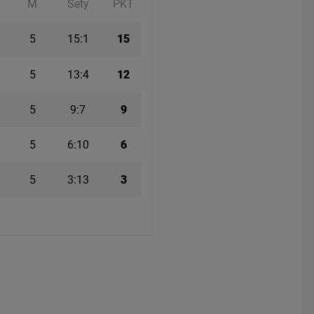
M
Sety
PKT
5
15:1
15
5
13:4
12
5
9:7
9
5
6:10
6
5
3:13
3