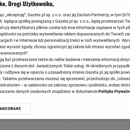
ko, Drogi Użytkowniku,
jąc „Akceptuję”, Gazeta.pl sp. z o.o. oraz jej Zaufani Partnerzy, w tym [
67
.A. będąca spółką powiązaną z Gazeta.pl sp. z o.o., będą przetwarzać T
ail czy identyfikatory plików cookie lub inne informacje zapisane w tych p
gólności na potrzeby wyświetlania reklam dopasowanych do Twoich zain
Holandia
acjach i w Internecie lub personalizacji treści w nich wyświetlanych. Wyr
cesz wyrazić zgody, chcesz ograniczyć jej zakres lub chcesz wycofać zgo
Czarnogóra
aawansowanych”.
 być przetwarzane także do celów badania i mierzenia informacji dot
Czarnogóra
 łączone z danymi dot. świadczonych Tobie usług. W określonych przypad
i odbywa się w oparciu o uzasadniony interes Gazeta.pl, jej spółki powi
Czarnogóra
. Takiemu przetwarzaniu możesz się sprzeciwić, przechodząc do „Ust
nistratorem – w zależności od zakresu sprzeciwu i podmiotu, wobec które
etwarzaniu danych osobowych znajdziesz w dokumencie
Polityka Prywatn
Polska
WANSOWANE
żasz też zgodę na zainstalowanie i przechowywanie plików cookie Gazeta.p
gora S.A. na Twoim urządzeniu końcowym. Możesz w każdej chwili zmien
 wywołując narzędzie do zarządzania twoimi preferencjami dot. przetw
ywatności ” w stopce serwisu i przechodząc do „Ustawień Zaawansowan