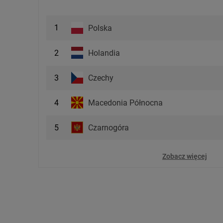
1
Polska
Holandia
2
Czechy
3
Macedonia Północna
4
Czarnogóra
5
Zobacz więcej