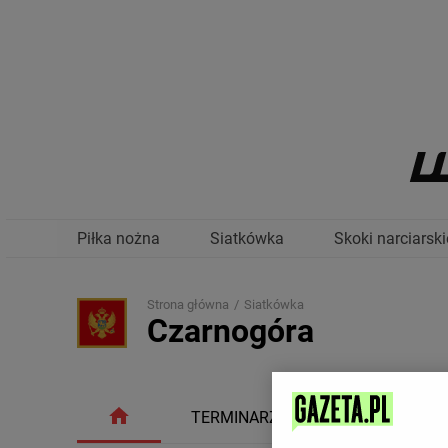
Piłka nożna
Siatkówka
Skoki narciarski
Strona główna
Siatkówka
Czarnogóra
TERMINARZ
TABELA