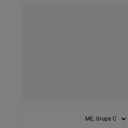
plików cookie możliwa je
My, nasi Zaufani Partne
Użycie dokładnych danych
Przechowywanie informacji
badnie odbiorców i uleps
ME, Grupa C