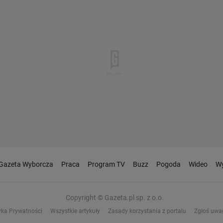
Gazeta Wyborcza
Praca
Program TV
Buzz
Pogoda
Wideo
Wy
Copyright © Gazeta.pl sp. z o.o.
yka Prywatności
Wszystkie artykuły
Zasady korzystania z portalu
Zgłoś uwa