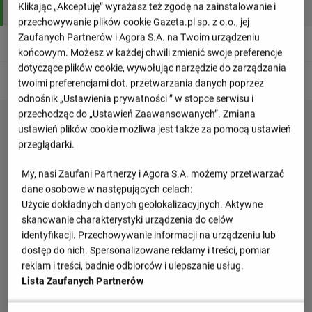
Klikając „Akceptuję” wyrażasz też zgodę na zainstalowanie i
3
Galatasaray Stambuł
6
11:15
7
przechowywanie plików cookie Gazeta.pl sp. z o.o., jej
Zaufanych Partnerów i Agora S.A. na Twoim urządzeniu
4
Halkbank Ankara
6
9:17
4
końcowym. Możesz w każdej chwili zmienić swoje preferencje
dotyczące plików cookie, wywołując narzędzie do zarządzania
Awans
Możliwy awans
twoimi preferencjami dot. przetwarzania danych poprzez
odnośnik „Ustawienia prywatności ” w stopce serwisu i
przechodząc do „Ustawień Zaawansowanych”. Zmiana
ustawień plików cookie możliwa jest także za pomocą ustawień
przeglądarki.
My, nasi Zaufani Partnerzy i Agora S.A. możemy przetwarzać
dane osobowe w następujących celach:
Użycie dokładnych danych geolokalizacyjnych. Aktywne
skanowanie charakterystyki urządzenia do celów
identyfikacji. Przechowywanie informacji na urządzeniu lub
dostęp do nich. Spersonalizowane reklamy i treści, pomiar
reklam i treści, badnie odbiorców i ulepszanie usług.
Lista Zaufanych Partnerów