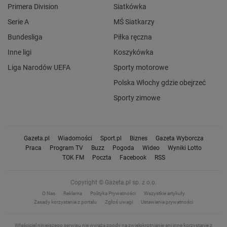
Primera Division
Siatkówka
Serie A
MŚ Siatkarzy
Bundesliga
Piłka ręczna
Inne ligi
Koszykówka
Liga Narodów UEFA
Sporty motorowe
Polska Włochy gdzie obejrzeć
Sporty zimowe
Gazeta.pl
Wiadomości
Sport.pl
Biznes
Gazeta Wyborcza
Praca
Program TV
Buzz
Pogoda
Wideo
Wyniki Lotto
TOK FM
Poczta
Facebook
RSS
Copyright © Gazeta.pl sp. z o.o.
O Nas
Reklama
Polityka Prywatności
Wszystkie artykuły
Zasady korzystania z portalu
Zgłoś uwagi
Ustawienia prywatności
Właściciel niniejszego serwisu nie wyraża zgody na zwielokrotnianie ani inne korzystanie z