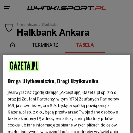
Strona główna
Siatkówka
Halkbank Ankara
TERMINARZ
TABELA
Droga Użytkowniczko, Drogi Użytkowniku,
jeśli wyrazisz zgodę klikając „Akceptuję”, Gazeta.pl sp. z o.o.
oraz jej Zaufani Partnerzy, w tym [
676
] Zaufanych Partnerów
IAB, jak również Agora S.A. będąca spółką powiązaną z
Gazeta.pl sp. z o.o., będą przetwarzać Twoje dane osobowe
takie jak adresy IP, adresy e-mail czy identyfikatory plików
cookie lub inne informacje zapisane w tych plikach do celów
marketingowych, w szczególności na potrzeby wyświetlania