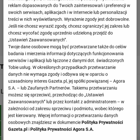
reklam dopasowanych do Twoich zainteresowań i preferencji w
swoich serwisach, aplikacjach i w Internecie lub personalizacji
treści w nich wyświetlanych. Wyrażenie zgody jest dobrowolne.
Jeśli nie chcesz wyrazić zgody, chcesz ograniczyć jej zakres lub
chcesz wycofać zgodę uprzednio udzieloną przejdź do
„Ustawień Zaawansowanych”.
Twoje dane osobowe mogą być przetwarzane także do celów
badania i mierzenia informacji dotyczących funkcjonowania
serwisów i aplikacji lub łączone z danymi dot. świadczonych
Tabele drużyny
Tobie usług. W określonych przypadkach przetwarzanie
danych nie wymaga zgody i odbywa się w oparciu o
uzasadniony interes Gazeta.pl, jej spółki powiązanej – Agora
S.A. – lub Zaufanych Partnerów. Takiemu przetwarzaniu
Liga Mistrzów, Grupa B
możesz się sprzeciwić, przechodząc do „Ustawień
M
Sety
Pkt
Zaawansowanych” lub przez kontakt z administratorem – w
zależności od zakresu sprzeciwu i podmiotu, wobec którego
1
BOGDANKA LUK Lublin
6
18:7
15
jest kierowany. Więcej informacji o przetwarzaniu danych
osobowych znajdziesz w dokumencie
Polityka Prywatności
2
Knack Roeselare
6
15:14
10
Gazeta.pl
i
Polityka Prywatności Agora S.A.