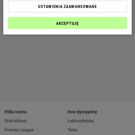
USTAWIENIA ZAAWANSOWANE
AKCEPTUJĘ
Piłka nożna
Inne dyscypliny
Ekstraklasa
Lekkoatletyka
Premier League
Tenis