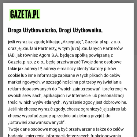
Droga Użytkowniczko, Drogi Użytkowniku,
jeśli wyrazisz zgodę klikając „Akceptuję”, Gazeta.pl sp. z o.o.
oraz jej Zaufani Partnerzy, w tym [
676
] Zaufanych Partnerów
IAB, jak również Agora S.A. będąca spółką powiązaną z
Gazeta.pl sp. z o.o., będą przetwarzać Twoje dane osobowe
takie jak adresy IP, adresy e-mail czy identyfikatory plików
cookie lub inne informacje zapisane w tych plikach do celów
marketingowych, w szczególności na potrzeby wyświetlania
reklam dopasowanych do Twoich zainteresowań i preferencji w
Przepraszamy, brak danych.
swoich serwisach, aplikacjach i w Internecie lub personalizacji
treści w nich wyświetlanych. Wyrażenie zgody jest dobrowolne.
Jeśli nie chcesz wyrazić zgody, chcesz ograniczyć jej zakres lub
chcesz wycofać zgodę uprzednio udzieloną przejdź do
„Ustawień Zaawansowanych”.
Twoje dane osobowe mogą być przetwarzane także do celów
badania i mierzenia informacji dotyczących funkcjonowania
Przepraszamy, brak danych.