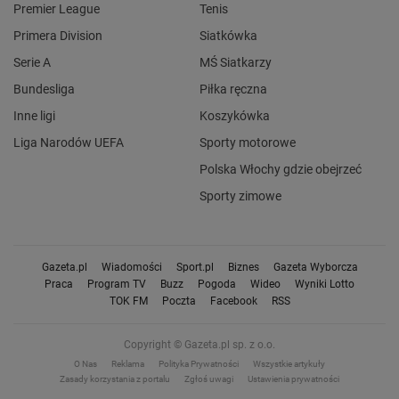
Premier League
Tenis
Primera Division
Siatkówka
Serie A
MŚ Siatkarzy
Bundesliga
Piłka ręczna
Inne ligi
Koszykówka
Liga Narodów UEFA
Sporty motorowe
Polska Włochy gdzie obejrzeć
Sporty zimowe
Gazeta.pl
Wiadomości
Sport.pl
Biznes
Gazeta Wyborcza
Praca
Program TV
Buzz
Pogoda
Wideo
Wyniki Lotto
TOK FM
Poczta
Facebook
RSS
Copyright © Gazeta.pl sp. z o.o.
O Nas
Reklama
Polityka Prywatności
Wszystkie artykuły
Zasady korzystania z portalu
Zgłoś uwagi
Ustawienia prywatności