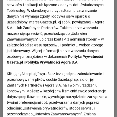
serwisów i aplikacji lub łączone z danymi dot. świadczonych
Tobie usług. W określonych przypadkach przetwarzanie
danych nie wymaga zgody i odbywa się w oparciu o
uzasadniony interes Gazeta.pl, jej spółki powiązanej – Agora
S.A. – lub Zaufanych Partnerów. Takiemu przetwarzaniu
M
Sety
PKT
możesz się sprzeciwić, przechodząc do „Ustawień
Zaawansowanych” lub przez kontakt z administratorem – w
Zobacz więcej
zależności od zakresu sprzeciwu i podmiotu, wobec którego
jest kierowany. Więcej informacji o przetwarzaniu danych
Najciekawsze wiadomości
osobowych znajdziesz w dokumencie
Polityka Prywatności
Gazeta.pl
i
Polityka Prywatności Agora S.A.
Klikając „Akceptuję” wyrażasz też zgodę na zainstalowanie i
przechowywanie plików cookie Gazeta.pl sp. z o.o., jej
Zaufanych Partnerów i Agora S.A. na Twoim urządzeniu
końcowym. Możesz w każdej chwili zmienić swoje preferencje
dotyczące plików cookie, wywołując narzędzie do zarządzania
twoimi preferencjami dot. przetwarzania danych poprzez
odnośnik „Ustawienia prywatności ” w stopce serwisu i
przechodząc do „Ustawień Zaawansowanych”. Zmiana
Fornal wrogiem publicznym w Chinach. "Polska gwiazda