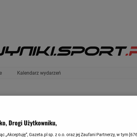
e
Kalendarz wydarzeń
mpijski
ko, Drogi Użytkowniku,
jąc „Akceptuję”, Gazeta.pl sp. z o.o. oraz jej Zaufani Partnerzy, w tym [
67