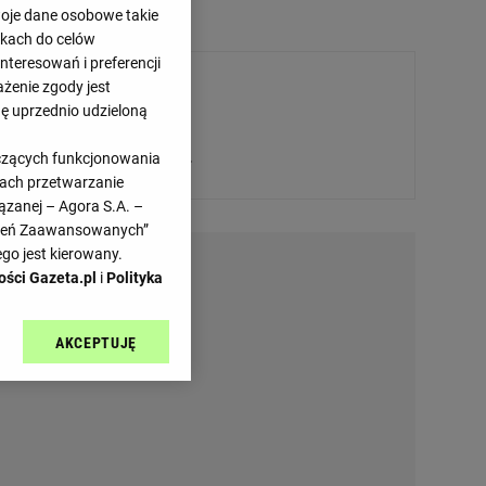
woje dane osobowe takie
likach do celów
teresowań i preferencji
ażenie zgody jest
dę uprzednio udzieloną
Przepraszamy, brak danych.
yczących funkcjonowania
kach przetwarzanie
ązanej – Agora S.A. –
awień Zaawansowanych”
go jest kierowany.
ości Gazeta.pl
i
Polityka
AKCEPTUJĘ
l sp. z o.o., jej
ić swoje preferencje
arzania danych poprzez
ych”. Zmiana ustawień