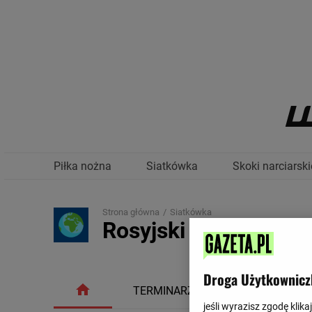
Piłka nożna
Siatkówka
Skoki narciarski
Strona główna
Siatkówka
Rosyjski Komitet Oli
Droga Użytkownicz
TERMINARZ
TABELA
jeśli wyrazisz zgodę klika