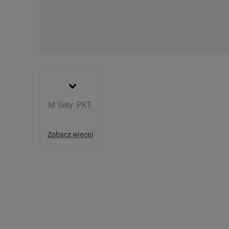
My, nasi Zaufani Partne
Użycie dokładnych danych
Przechowywanie informacji
badnie odbiorców i uleps
M
Sety
PKT
Zobacz więcej