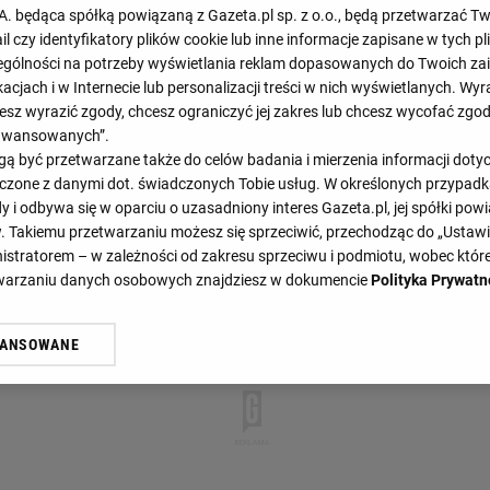
.A. będąca spółką powiązaną z Gazeta.pl sp. z o.o., będą przetwarzać T
ail czy identyfikatory plików cookie lub inne informacje zapisane w tych p
gólności na potrzeby wyświetlania reklam dopasowanych do Twoich zain
acjach i w Internecie lub personalizacji treści w nich wyświetlanych. Wyr
cesz wyrazić zgody, chcesz ograniczyć jej zakres lub chcesz wycofać zgo
aawansowanych”.
h.
 być przetwarzane także do celów badania i mierzenia informacji dot
 łączone z danymi dot. świadczonych Tobie usług. W określonych przypad
i odbywa się w oparciu o uzasadniony interes Gazeta.pl, jej spółki powi
. Takiemu przetwarzaniu możesz się sprzeciwić, przechodząc do „Ust
nistratorem – w zależności od zakresu sprzeciwu i podmiotu, wobec które
etwarzaniu danych osobowych znajdziesz w dokumencie
Polityka Prywatn
WANSOWANE
żasz też zgodę na zainstalowanie i przechowywanie plików cookie Gazeta.p
gora S.A. na Twoim urządzeniu końcowym. Możesz w każdej chwili zmien
 wywołując narzędzie do zarządzania twoimi preferencjami dot. przetw
ywatności ” w stopce serwisu i przechodząc do „Ustawień Zaawansowan
st także za pomocą ustawień przeglądarki.