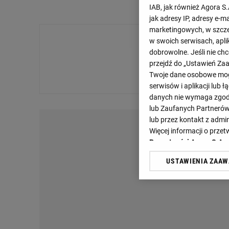
IAB, jak również Agora S
jak adresy IP, adresy e-m
marketingowych, w szcze
w swoich serwisach, aplik
dobrowolne. Jeśli nie ch
przejdź do „Ustawień Z
Przepraszamy, brak danyc
Twoje dane osobowe mogą
serwisów i aplikacji lub
danych nie wymaga zgody 
lub Zaufanych Partnerów
lub przez kontakt z admi
Więcej informacji o prz
Prywatności Agora S.A.
USTAWIENIA ZAA
Klikając „Akceptuję” wyra
Zaufanych Partnerów i A
dotyczące plików cookie,
odnośnik „Ustawienia pr
plików cookie możliwa je