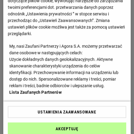
dotyczące plików cookie, wywołując narzędzie do zarządzania
twoimi preferencjami dot. przetwarzania danych poprzez
1
USA
3
9
odnośnik „Ustawienia prywatności ” w stopce serwisu i
przechodząc do „Ustawień Zaawansowanych”. Zmiana
2
Słowenia
3
4
ustawień plików cookie możliwa jest także za pomocą ustawień
przeglądarki.
3
Argentyna
3
3
My, nasi Zaufani Partnerzy i Agora S.A. możemy przetwarzać
dane osobowe w następujących celach:
4
Czechy
3
2
Użycie dokładnych danych geolokalizacyjnych. Aktywne
skanowanie charakterystyki urządzenia do celów
identyfikacji. Przechowywanie informacji na urządzeniu lub
Zobacz więcej
dostęp do nich. Spersonalizowane reklamy i treści, pomiar
reklam i treści, badnie odbiorców i ulepszanie usług.
Najciekawsze wiadomości
Lista Zaufanych Partnerów
USTAWIENIA ZAAWANSOWANE
AKCEPTUJĘ