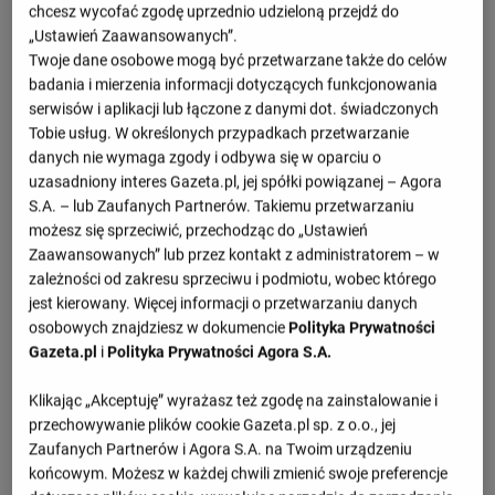
0 : 3
chcesz wycofać zgodę uprzednio udzieloną przejdź do
Francja
USA
koniec
„Ustawień Zaawansowanych”.
Twoje dane osobowe mogą być przetwarzane także do celów
3 : 0
USA
Polska
badania i mierzenia informacji dotyczących funkcjonowania
koniec
serwisów i aplikacji lub łączone z danymi dot. świadczonych
2 : 3
Brazylia
USA
Tobie usług. W określonych przypadkach przetwarzanie
koniec
danych nie wymaga zgody i odbywa się w oparciu o
uzasadniony interes Gazeta.pl, jej spółki powiązanej – Agora
Zobacz więcej
S.A. – lub Zaufanych Partnerów. Takiemu przetwarzaniu
możesz się sprzeciwić, przechodząc do „Ustawień
Zaawansowanych” lub przez kontakt z administratorem – w
zależności od zakresu sprzeciwu i podmiotu, wobec którego
jest kierowany. Więcej informacji o przetwarzaniu danych
osobowych znajdziesz w dokumencie
Polityka Prywatności
Gazeta.pl
i
Polityka Prywatności Agora S.A.
Przepraszamy, brak danych.
Klikając „Akceptuję” wyrażasz też zgodę na zainstalowanie i
przechowywanie plików cookie Gazeta.pl sp. z o.o., jej
Zaufanych Partnerów i Agora S.A. na Twoim urządzeniu
MŚ kobiet, grupa A
końcowym. Możesz w każdej chwili zmienić swoje preferencje
M
Sety
PKT