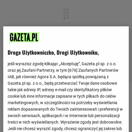
Droga Użytkowniczko, Drogi Użytkowniku,
jeśli wyrazisz zgodę klikając „Akceptuję”, Gazeta.pl sp. z o.o.
oraz jej Zaufani Partnerzy, w tym [
676
] Zaufanych Partnerów
IAB, jak również Agora S.A. będąca spółką powiązaną z
Gazeta.pl sp. z o.o., będą przetwarzać Twoje dane osobowe
takie jak adresy IP, adresy e-mail czy identyfikatory plików
Ostatnie mecze
cookie lub inne informacje zapisane w tych plikach do celów
marketingowych, w szczególności na potrzeby wyświetlania
2 : 3
USA
Chiny
reklam dopasowanych do Twoich zainteresowań i preferencji w
koniec
swoich serwisach, aplikacjach i w Internecie lub personalizacji
3 : 2
treści w nich wyświetlanych. Wyrażenie zgody jest dobrowolne.
USA
Serbia
koniec
Jeśli nie chcesz wyrazić zgody, chcesz ograniczyć jej zakres lub