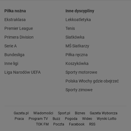
Piłka nożna
Inne dyscypliny
Ekstraklasa
Lekkoatletyka
Premier League
Tenis
Primera Division
Siatkówka
Serie A
MŚ Siatkarzy
Bundesliga
Piłka ręczna
Inne ligi
Koszykówka
Liga Narodów UEFA
Sporty motorowe
Polska Włochy gdzie obejrzeć
Sporty zimowe
Gazeta.pl
Wiadomości
Sport.pl
Biznes
Gazeta Wyborcza
Praca
Program TV
Buzz
Pogoda
Wideo
Wyniki Lotto
TOK FM
Poczta
Facebook
RSS