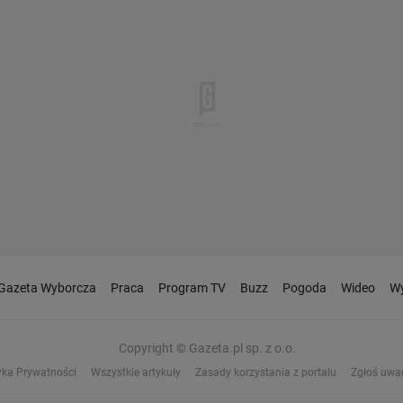
Gazeta Wyborcza
Praca
Program TV
Buzz
Pogoda
Wideo
Wy
Copyright © Gazeta.pl sp. z o.o.
yka Prywatności
Wszystkie artykuły
Zasady korzystania z portalu
Zgłoś uwa