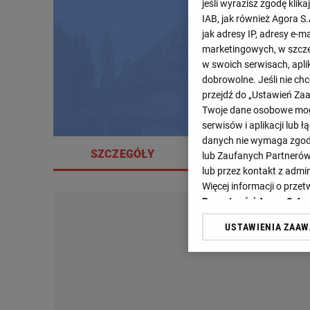
jeśli wyrazisz zgodę klika
IAB, jak również Agora S
jak adresy IP, adresy e-m
marketingowych, w szcze
w swoich serwisach, aplik
dobrowolne. Jeśli nie ch
przejdź do „Ustawień Z
Twoje dane osobowe mogą
serwisów i aplikacji lub
danych nie wymaga zgody 
SZCZEGÓŁY
KWALIFIKACJE
lub Zaufanych Partnerów
lub przez kontakt z admi
Więcej informacji o prz
Prywatności Agora S.A.
USTAWIENIA ZAA
Klikając „Akceptuję” wyra
Zaufanych Partnerów i A
dotyczące plików cookie,
odnośnik „Ustawienia pr
plików cookie możliwa je