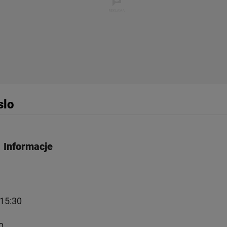
rzy i Agora S.A. możemy przetwarzać dane osobowe w następujących cel
 geolokalizacyjnych. Aktywne skanowanie charakterystyki urządzenia do
 na urządzeniu lub dostęp do nich. Spersonalizowane reklamy i treści, p
zanie usług.
Lista Zaufanych Partnerów
slo
Informacje
 15:30
0