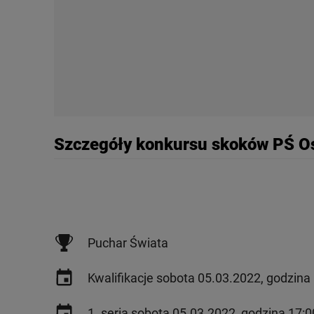
My, nasi Zaufani Partne
Użycie dokładnych danych
Przechowywanie informacji
badnie odbiorców i uleps
Szczegóły konkursu skoków PŚ O
Puchar Świata
Kwalifikacje sobota 05.03.2022, godzina
1. seria sobota 05.03.2022, godzina 17:0