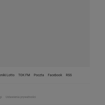
niki Lotto
TOK FM
Poczta
Facebook
RSS
gi
Ustawienia prywatności