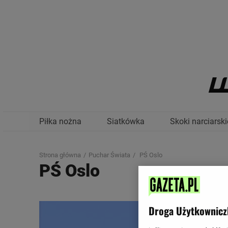
Piłka nożna
Siatkówka
Skoki narciarski
Strona główna
Puchar Świata
PŚ Oslo
PŚ Oslo
Droga Użytkownicz