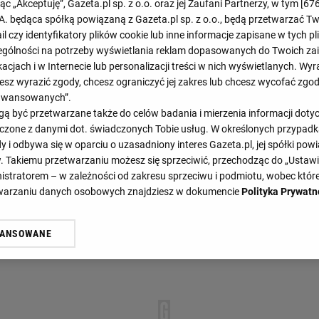
jąc „Akceptuję”, Gazeta.pl sp. z o.o. oraz jej Zaufani Partnerzy, w tym [
67
.A. będąca spółką powiązaną z Gazeta.pl sp. z o.o., będą przetwarzać T
1.
Daniel Andre Tande
ail czy identyfikatory plików cookie lub inne informacje zapisane w tych p
2.
Anze Lanisek
gólności na potrzeby wyświetlania reklam dopasowanych do Twoich zain
acjach i w Internecie lub personalizacji treści w nich wyświetlanych. Wyr
3.
Stefan Kraft
cesz wyrazić zgody, chcesz ograniczyć jej zakres lub chcesz wycofać zgo
aawansowanych”.
 być przetwarzane także do celów badania i mierzenia informacji dot
 łączone z danymi dot. świadczonych Tobie usług. W określonych przypad
i odbywa się w oparciu o uzasadniony interes Gazeta.pl, jej spółki powi
WYNIKI
LISTA STARTOWA
. Takiemu przetwarzaniu możesz się sprzeciwić, przechodząc do „Ust
nistratorem – w zależności od zakresu sprzeciwu i podmiotu, wobec które
etwarzaniu danych osobowych znajdziesz w dokumencie
Polityka Prywatn
WANSOWANE
żasz też zgodę na zainstalowanie i przechowywanie plików cookie Gazeta.p
gora S.A. na Twoim urządzeniu końcowym. Możesz w każdej chwili zmien
 wywołując narzędzie do zarządzania twoimi preferencjami dot. przetw
ywatności ” w stopce serwisu i przechodząc do „Ustawień Zaawansowan
st także za pomocą ustawień przeglądarki.