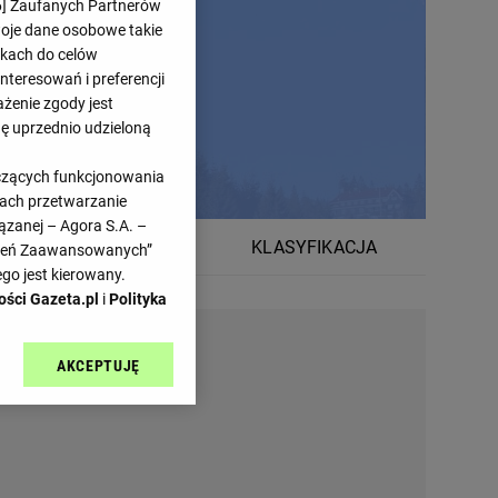
6
] Zaufanych Partnerów
woje dane osobowe takie
likach do celów
teresowań i preferencji
ażenie zgody jest
dę uprzednio udzieloną
yczących funkcjonowania
kach przetwarzanie
ązanej – Agora S.A. –
TERMINARZ
KLASYFIKACJA
awień Zaawansowanych”
go jest kierowany.
ości Gazeta.pl
i
Polityka
AKCEPTUJĘ
l sp. z o.o., jej
ić swoje preferencje
arzania danych poprzez
ych”. Zmiana ustawień