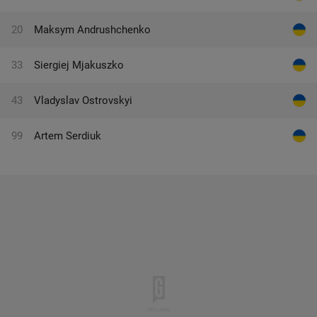
20
Maksym Andrushchenko
33
Siergiej Mjakuszko
43
Vladyslav Ostrovskyi
99
Artem Serdiuk