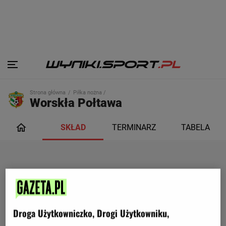
Strona główna
Piłka nożna /
Worskła Połtawa
SKŁAD
TERMINARZ
TABELA
Droga Użytkowniczko, Drogi Użytkowniku,