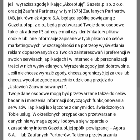
jeśli wyrazisz zgodę klikając „Akceptuję”, Gazeta.pl sp. z o.o.
oraz jej Zaufani Partnerzy, w tym [
676
] Zaufanych Partnerów
IAB, jak również Agora S.A. będąca spółką powiązaną z
Gazeta.pl sp. z o.o., będą przetwarzać Twoje dane osobowe
takie jak adresy IP, adresy e-mail czy identyfikatory plików
cookie lub inne informacje zapisane w tych plikach do celów
marketingowych, w szczególności na potrzeby wyświetlania
reklam dopasowanych do Twoich zainteresowań i preferencji w
swoich serwisach, aplikacjach i w Internecie lub personalizacji
treści w nich wyświetlanych. Wyrażenie zgody jest dobrowolne.
Jeśli nie chcesz wyrazić zgody, chcesz ograniczyć jej zakres lub
chcesz wycofać zgodę uprzednio udzieloną przejdź do
„Ustawień Zaawansowanych”.
Twoje dane osobowe mogą być przetwarzane także do celów
Skład drużyny
badania i mierzenia informacji dotyczących funkcjonowania
serwisów i aplikacji lub łączone z danymi dot. świadczonych
Tobie usług. W określonych przypadkach przetwarzanie
Trener
danych nie wymaga zgody i odbywa się w oparciu o
uzasadniony interes Gazeta.pl, jej spółki powiązanej – Agora
S.A. – lub Zaufanych Partnerów. Takiemu przetwarzaniu
Żeljko Ljubenović