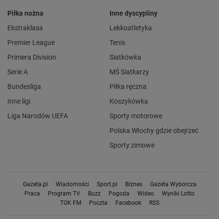
Piłka nożna
Inne dyscypliny
Ekstraklasa
Lekkoatletyka
Premier League
Tenis
Primera Division
Siatkówka
Serie A
MŚ Siatkarzy
Bundesliga
Piłka ręczna
Inne ligi
Koszykówka
Liga Narodów UEFA
Sporty motorowe
Polska Włochy gdzie obejrzeć
Sporty zimowe
Gazeta.pl
Wiadomości
Sport.pl
Biznes
Gazeta Wyborcza
Praca
Program TV
Buzz
Pogoda
Wideo
Wyniki Lotto
TOK FM
Poczta
Facebook
RSS