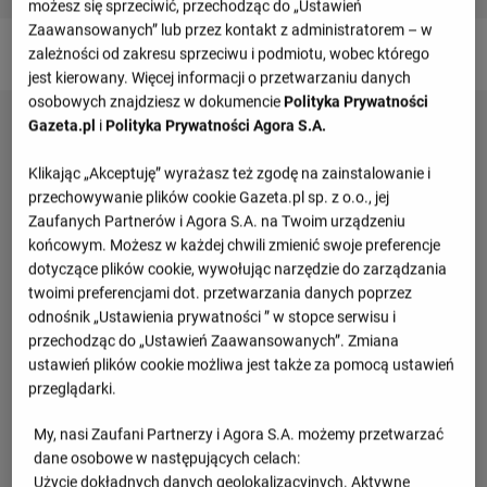
możesz się sprzeciwić, przechodząc do „Ustawień
Zaawansowanych” lub przez kontakt z administratorem – w
Bramkarze
zależności od zakresu sprzeciwu i podmiotu, wobec którego
jest kierowany. Więcej informacji o przetwarzaniu danych
osobowych znajdziesz w dokumencie
Polityka Prywatności
1
Vadym Yushchyshyn
Gazeta.pl
i
Polityka Prywatności Agora S.A.
Klikając „Akceptuję” wyrażasz też zgodę na zainstalowanie i
przechowywanie plików cookie Gazeta.pl sp. z o.o., jej
Zaufanych Partnerów i Agora S.A. na Twoim urządzeniu
końcowym. Możesz w każdej chwili zmienić swoje preferencje
dotyczące plików cookie, wywołując narzędzie do zarządzania
twoimi preferencjami dot. przetwarzania danych poprzez
odnośnik „Ustawienia prywatności ” w stopce serwisu i
przechodząc do „Ustawień Zaawansowanych”. Zmiana
ustawień plików cookie możliwa jest także za pomocą ustawień
przeglądarki.
My, nasi Zaufani Partnerzy i Agora S.A. możemy przetwarzać
dane osobowe w następujących celach:
Użycie dokładnych danych geolokalizacyjnych. Aktywne