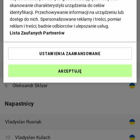
skanowanie charakterystyki urządzenia do celów
identyfikacji. Przechowywanie informacji na urządzeniu lub
dostęp do nich. Spersonalizowane reklamy i treści, pomiar
reklam i treści, badnie odbiorców i ulepszanie usług.
Lista Zaufanych Partnerów
Pomocnicy
USTAWIENIA ZAAWANSOWANE
Ivan Nesterenko
AKCEPTUJĘ
6
Oleksandr Sklyar
Napastnicy
Vladyslav Rusnak
10
Vladyslav Kulach