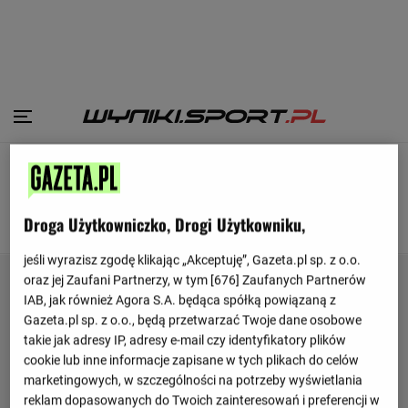
Strona główna
Piłka nożna /
Worskła Połtawa
Droga Użytkowniczko, Drogi Użytkowniku,
SKŁAD
TERMINARZ
TABELA
jeśli wyrazisz zgodę klikając „Akceptuję”, Gazeta.pl sp. z o.o.
oraz jej Zaufani Partnerzy, w tym [
676
] Zaufanych Partnerów
IAB, jak również Agora S.A. będąca spółką powiązaną z
Gazeta.pl sp. z o.o., będą przetwarzać Twoje dane osobowe
takie jak adresy IP, adresy e-mail czy identyfikatory plików
cookie lub inne informacje zapisane w tych plikach do celów
marketingowych, w szczególności na potrzeby wyświetlania
reklam dopasowanych do Twoich zainteresowań i preferencji w