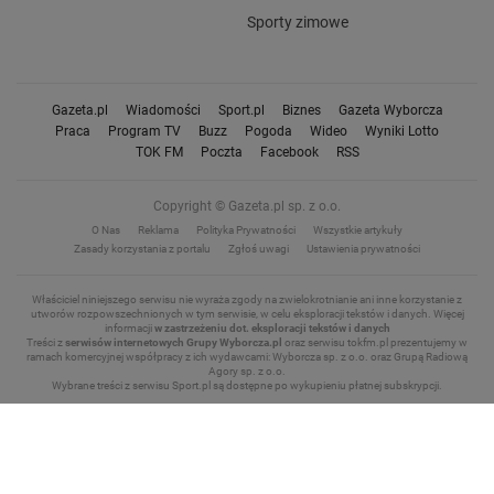
Sporty zimowe
Gazeta.pl
Wiadomości
Sport.pl
Biznes
Gazeta Wyborcza
Praca
Program TV
Buzz
Pogoda
Wideo
Wyniki Lotto
TOK FM
Poczta
Facebook
RSS
Copyright © Gazeta.pl sp. z o.o.
O Nas
Reklama
Polityka Prywatności
Wszystkie artykuły
Zasady korzystania z portalu
Zgłoś uwagi
Ustawienia prywatności
Właściciel niniejszego serwisu nie wyraża zgody na zwielokrotnianie ani inne korzystanie z
utworów rozpowszechnionych w tym serwisie, w celu eksploracji tekstów i danych.
Więcej
informacji
w zastrzeżeniu dot. eksploracji tekstów i danych
Treści z
serwisów internetowych Grupy Wyborcza.pl
oraz serwisu tokfm.pl prezentujemy w
ramach komercyjnej współpracy z ich wydawcami: Wyborcza sp. z o.o. oraz Grupą Radiową
Agory sp. z o.o.
Wybrane treści z serwisu Sport.pl są dostępne po wykupieniu płatnej subskrypcji.