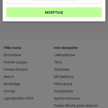
AKCEPTUJĘ
Piłka nożna
Inne dyscypliny
Ekstraklasa
Lekkoatletyka
Premier League
Tenis
Primera Division
Siatkówka
Serie A
MŚ Siatkarzy
Bundesliga
Piłka ręczna
Inne ligi
Koszykówka
Liga Narodów UEFA
Sporty motorowe
Polska Włochy gdzie obejrzeć