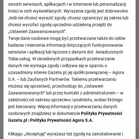
swoich serwisach, aplikacjach i w Internecie lub personalizacji
treści w nich wyświetlanych. Wyrażenie zgody jest dobrowolne.
Jeśli nie chcesz wyrazić zgody, chcesz ograniczyć jej zakres lub
chcesz wycofać zgodę uprzednio udzieloną przejdź do
„Ustawień Zaawansowanych”.
Twoje dane osobowe mogą być przetwarzane także do celów
badania i mierzenia informacji dotyczących funkcjonowania
serwisów i aplikacji lub łączone z danymi dot. świadczonych
Tobie usług. W określonych przypadkach przetwarzanie
danych nie wymaga zgody i odbywa się w oparciu o
uzasadniony interes Gazeta.pl, jej spółki powiązanej – Agora
S.A. – lub Zaufanych Partnerów. Takiemu przetwarzaniu
możesz się sprzeciwić, przechodząc do „Ustawień
Zaawansowanych” lub przez kontakt z administratorem – w
Terminarz drużyny
zależności od zakresu sprzeciwu i podmiotu, wobec którego
jest kierowany. Więcej informacji o przetwarzaniu danych
osobowych znajdziesz w dokumencie
Polityka Prywatności
Gazeta.pl
i
Polityka Prywatności Agora S.A.
Klikając „Akceptuję” wyrażasz też zgodę na zainstalowanie i