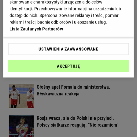
"Polska gwiazda obraża nasz kraj"
skanowanie charakterystyki urządzenia do celów
identyfikacji. Przechowywanie informacji na urządzeniu lub
dostęp do nich. Spersonalizowane reklamy i treści, pomiar
reklam i treści, badnie odbiorców i ulepszanie usług.
Złe wieści dla kadry siatkarek. Polska
Lista Zaufanych Partnerów
gwiazda wypadła z ME
USTAWIENIA ZAAWANSOWANE
Wielka impreza siatkarska wraca do Polski!
Czekaliśmy na to osiem lat
AKCEPTUJĘ
Głośny apel Fornala do ministerstwa.
Błyskawiczna reakcja
Rosja wraca, ale do Polski nie przyleci.
Polscy siatkarze reagują. "Nie rozumiem"