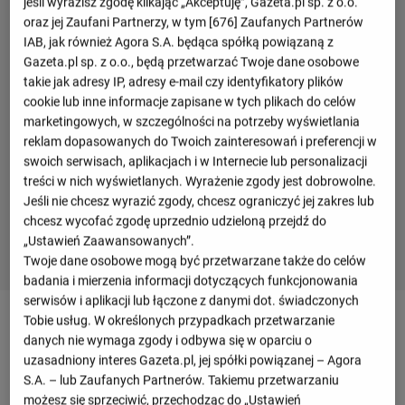
jeśli wyrazisz zgodę klikając „Akceptuję”, Gazeta.pl sp. z o.o.
oraz jej Zaufani Partnerzy, w tym [
676
] Zaufanych Partnerów
IAB, jak również Agora S.A. będąca spółką powiązaną z
Gazeta.pl sp. z o.o., będą przetwarzać Twoje dane osobowe
takie jak adresy IP, adresy e-mail czy identyfikatory plików
cookie lub inne informacje zapisane w tych plikach do celów
marketingowych, w szczególności na potrzeby wyświetlania
reklam dopasowanych do Twoich zainteresowań i preferencji w
swoich serwisach, aplikacjach i w Internecie lub personalizacji
treści w nich wyświetlanych. Wyrażenie zgody jest dobrowolne.
Jeśli nie chcesz wyrazić zgody, chcesz ograniczyć jej zakres lub
chcesz wycofać zgodę uprzednio udzieloną przejdź do
„Ustawień Zaawansowanych”.
Twoje dane osobowe mogą być przetwarzane także do celów
badania i mierzenia informacji dotyczących funkcjonowania
serwisów i aplikacji lub łączone z danymi dot. świadczonych
Szczegóły meczu Cucine Lube Civitanova -
Tobie usług. W określonych przypadkach przetwarzanie
Itas Trentino
danych nie wymaga zgody i odbywa się w oparciu o
uzasadniony interes Gazeta.pl, jej spółki powiązanej – Agora
S.A. – lub Zaufanych Partnerów. Takiemu przetwarzaniu
Przegląd
możesz się sprzeciwić, przechodząc do „Ustawień