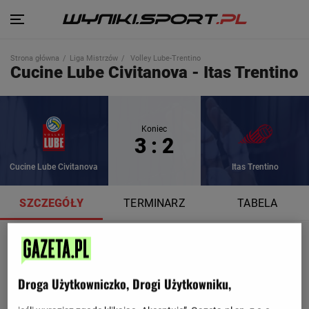
Strona główna
Liga Mistrzów
Volley Lube-Trentino
Cucine Lube Civitanova - Itas Trentino
Koniec
3 : 2
Cucine Lube Civitanova
Itas Trentino
SZCZEGÓŁY
TERMINARZ
TABELA
Droga Użytkowniczko, Drogi Użytkowniku,