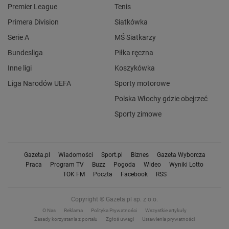
Premier League
Tenis
Primera Division
Siatkówka
Serie A
MŚ Siatkarzy
Bundesliga
Piłka ręczna
Inne ligi
Koszykówka
Liga Narodów UEFA
Sporty motorowe
Polska Włochy gdzie obejrzeć
Sporty zimowe
Gazeta.pl
Wiadomości
Sport.pl
Biznes
Gazeta Wyborcza
Praca
Program TV
Buzz
Pogoda
Wideo
Wyniki Lotto
TOK FM
Poczta
Facebook
RSS
Copyright © Gazeta.pl sp. z o.o.
O Nas
Reklama
Polityka Prywatności
Wszystkie artykuły
Zasady korzystania z portalu
Zgłoś uwagi
Ustawienia prywatności