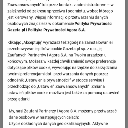
Zaawansowanych” lub przez kontakt z administratorem – w
1.set -
26 : 24
zależności od zakresu sprzeciwu i podmiotu, wobec którego
jest kierowany. Więcej informacji o przetwarzaniu danych
2.set -
20 : 25
osobowych znajdziesz w dokumencie
Polityka Prywatności
3.set -
22 : 25
Gazeta.pl
i
Polityka Prywatności Agora S.A.
4.set -
25 : 18
Klikając „Akceptuję” wyrażasz też zgodę na zainstalowanie i
5.set -
15 : 9
przechowywanie plików cookie Gazeta.pl sp. z o.o., jej
Zaufanych Partnerów i Agora S.A. na Twoim urządzeniu
końcowym. Możesz w każdej chwili zmienić swoje preferencje
Informacje o meczu
dotyczące plików cookie, wywołując narzędzie do zarządzania
twoimi preferencjami dot. przetwarzania danych poprzez
Liga Mistrzów, faza finałowa
odnośnik „Ustawienia prywatności ” w stopce serwisu i
przechodząc do „Ustawień Zaawansowanych”. Zmiana
Czwartek 21.03.2024, godzina 19:30
ustawień plików cookie możliwa jest także za pomocą ustawień
przeglądarki.
Wiadomości
My, nasi Zaufani Partnerzy i Agora S.A. możemy przetwarzać
dane osobowe w następujących celach:
Fornal wrogiem publicznym w Chinach.
Użycie dokładnych danych geolokalizacyjnych. Aktywne