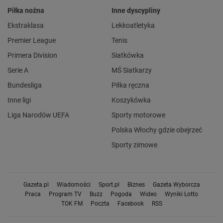
Piłka nożna
Inne dyscypliny
Ekstraklasa
Lekkoatletyka
Premier League
Tenis
Primera Division
Siatkówka
Serie A
MŚ Siatkarzy
Bundesliga
Piłka ręczna
Inne ligi
Koszykówka
Liga Narodów UEFA
Sporty motorowe
Polska Włochy gdzie obejrzeć
Sporty zimowe
Gazeta.pl
Wiadomości
Sport.pl
Biznes
Gazeta Wyborcza
Praca
Program TV
Buzz
Pogoda
Wideo
Wyniki Lotto
TOK FM
Poczta
Facebook
RSS