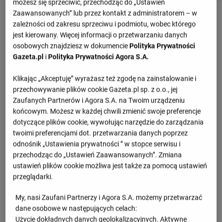
możesz się sprzeciwić, przechodząc do „Ustawień
Zaawansowanych” lub przez kontakt z administratorem – w
Szczegóły meczu SVG Lueneburg - Jihostroj
zależności od zakresu sprzeciwu i podmiotu, wobec którego
Cz. Budziejowice
jest kierowany. Więcej informacji o przetwarzaniu danych
osobowych znajdziesz w dokumencie
Polityka Prywatności
Gazeta.pl
i
Polityka Prywatności Agora S.A.
Przegląd
Klikając „Akceptuję” wyrażasz też zgodę na zainstalowanie i
1.set -
26 : 24
przechowywanie plików cookie Gazeta.pl sp. z o.o., jej
2.set -
25 : 20
Zaufanych Partnerów i Agora S.A. na Twoim urządzeniu
końcowym. Możesz w każdej chwili zmienić swoje preferencje
3.set -
25 : 15
dotyczące plików cookie, wywołując narzędzie do zarządzania
twoimi preferencjami dot. przetwarzania danych poprzez
odnośnik „Ustawienia prywatności ” w stopce serwisu i
Informacje o meczu
przechodząc do „Ustawień Zaawansowanych”. Zmiana
ustawień plików cookie możliwa jest także za pomocą ustawień
Liga Mistrzów, Grupa D
przeglądarki.
Środa 22.11.2023, godzina 18:00
My, nasi Zaufani Partnerzy i Agora S.A. możemy przetwarzać
dane osobowe w następujących celach:
Użycie dokładnych danych geolokalizacyjnych. Aktywne