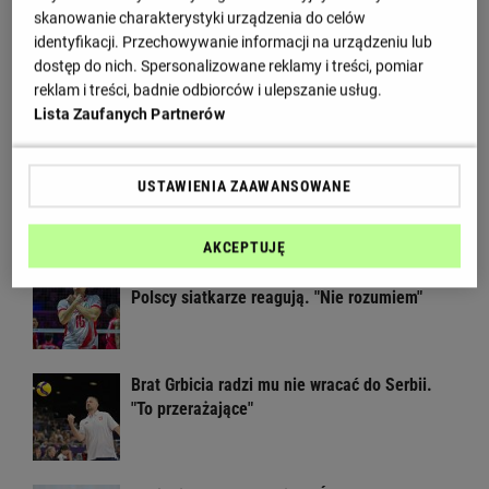
Wiadomości
skanowanie charakterystyki urządzenia do celów
identyfikacji. Przechowywanie informacji na urządzeniu lub
Wielka impreza siatkarska wraca do Polski!
dostęp do nich. Spersonalizowane reklamy i treści, pomiar
Czekaliśmy na to osiem lat
reklam i treści, badnie odbiorców i ulepszanie usług.
Lista Zaufanych Partnerów
Głośny apel Fornala do ministerstwa.
Błyskawiczna reakcja
USTAWIENIA ZAAWANSOWANE
AKCEPTUJĘ
Rosja wraca, ale do Polski nie przyleci.
Polscy siatkarze reagują. "Nie rozumiem"
Brat Grbicia radzi mu nie wracać do Serbii.
"To przerażające"