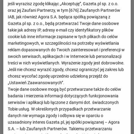
jeśli wyrazisz zgodę klikając „Akceptuję”, Gazeta.pl sp. z o.o.
oraz jej Zaufani Partnerzy, w tym [
676
] Zaufanych Partnerów
IAB, jak również Agora S.A. będąca spółką powiązaną z
Gazeta.pl sp. z o.o., będą przetwarzać Twoje dane osobowe
takie jak adresy IP, adresy e-mail czy identyfikatory plików
cookie lub inne informacje zapisane w tych plikach do celów
marketingowych, w szczególności na potrzeby wyświetlania
reklam dopasowanych do Twoich zainteresowań i preferencji w
swoich serwisach, aplikacjach i w Internecie lub personalizacji
treści w nich wyświetlanych. Wyrażenie zgody jest dobrowolne.
Jeśli nie chcesz wyrazić zgody, chcesz ograniczyć jej zakres lub
chcesz wycofać zgodę uprzednio udzieloną przejdź do
„Ustawień Zaawansowanych”.
Twoje dane osobowe mogą być przetwarzane także do celów
badania i mierzenia informacji dotyczących funkcjonowania
serwisów i aplikacji lub łączone z danymi dot. świadczonych
Tobie usług. W określonych przypadkach przetwarzanie
danych nie wymaga zgody i odbywa się w oparciu o
uzasadniony interes Gazeta.pl, jej spółki powiązanej – Agora
S.A. – lub Zaufanych Partnerów. Takiemu przetwarzaniu