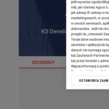
jeśli wyrazisz zgodę klika
IAB, jak również Agora S
jak adresy IP, adresy e-m
marketingowych, w szcze
w swoich serwisach, aplik
dobrowolne. Jeśli nie ch
KS DevelopRes Rzeszów
przejdź do „Ustawień Z
Twoje dane osobowe mogą
serwisów i aplikacji lub
danych nie wymaga zgody 
lub Zaufanych Partnerów
lub przez kontakt z admi
SZCZEGÓŁY
SKŁADY
Więcej informacji o prz
Prywatności Agora S.A.
USTAWIENIA ZAA
Klikając „Akceptuję” wyra
Zaufanych Partnerów i A
dotyczące plików cookie,
odnośnik „Ustawienia pr
plików cookie możliwa je