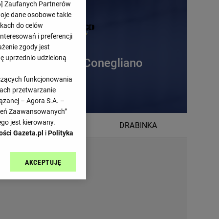
6
] Zaufanych Partnerów
woje dane osobowe takie
likach do celów
teresowań i preferencji
ażenie zgody jest
dę uprzednio udzieloną
Imoco Volley Conegliano
yczących funkcjonowania
kach przetwarzanie
ązanej – Agora S.A. –
awień Zaawansowanych”
go jest kierowany.
TABELA
DRABINKA
ości Gazeta.pl
i
Polityka
AKCEPTUJĘ
l sp. z o.o., jej
ić swoje preferencje
arzania danych poprzez
ych”. Zmiana ustawień