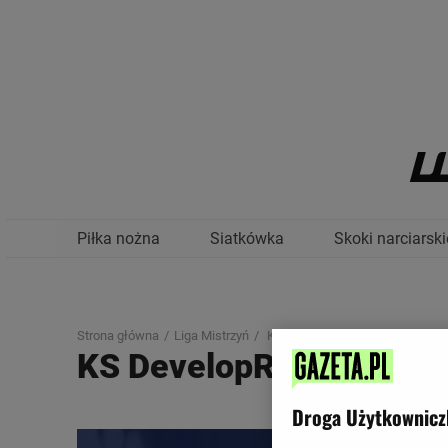
Piłka nożna
Siatkówka
Skoki narciarski
Strona główna
Liga Mistrzyń
KS Developres Rzeszow-Imoco V
KS DevelopRes Rzeszów 
Droga Użytkownicz