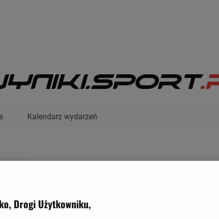
e
Kalendarz wydarzeń
olley Conegliano
- Imoco Volley Conegliano
ko, Drogi Użytkowniku,