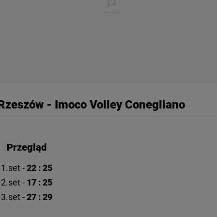
rzy i Agora S.A. możemy przetwarzać dane osobowe w następujących cel
 geolokalizacyjnych. Aktywne skanowanie charakterystyki urządzenia do
 na urządzeniu lub dostęp do nich. Spersonalizowane reklamy i treści, p
zanie usług.
Lista Zaufanych Partnerów
zeszów - Imoco Volley Conegliano
Przegląd
1.set -
22 : 25
2.set -
17 : 25
3.set -
27 : 29