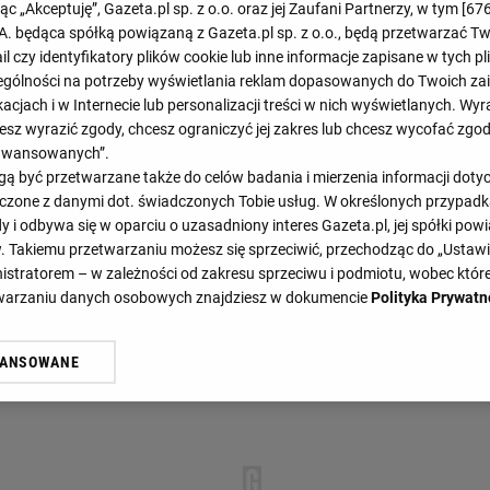
jąc „Akceptuję”, Gazeta.pl sp. z o.o. oraz jej Zaufani Partnerzy, w tym [
67
.A. będąca spółką powiązaną z Gazeta.pl sp. z o.o., będą przetwarzać T
Koniec
ail czy identyfikatory plików cookie lub inne informacje zapisane w tych p
0 : 3
gólności na potrzeby wyświetlania reklam dopasowanych do Twoich zain
acjach i w Internecie lub personalizacji treści w nich wyświetlanych. Wyr
cesz wyrazić zgody, chcesz ograniczyć jej zakres lub chcesz wycofać zgo
aawansowanych”.
 być przetwarzane także do celów badania i mierzenia informacji dot
 łączone z danymi dot. świadczonych Tobie usług. W określonych przypad
i odbywa się w oparciu o uzasadniony interes Gazeta.pl, jej spółki powi
. Takiemu przetwarzaniu możesz się sprzeciwić, przechodząc do „Ust
nistratorem – w zależności od zakresu sprzeciwu i podmiotu, wobec które
STATYSTYKI
TERMINARZ
etwarzaniu danych osobowych znajdziesz w dokumencie
Polityka Prywatn
WANSOWANE
żasz też zgodę na zainstalowanie i przechowywanie plików cookie Gazeta.p
gora S.A. na Twoim urządzeniu końcowym. Możesz w każdej chwili zmien
 wywołując narzędzie do zarządzania twoimi preferencjami dot. przetw
ywatności ” w stopce serwisu i przechodząc do „Ustawień Zaawansowan
st także za pomocą ustawień przeglądarki.