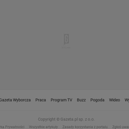
Gazeta Wyborcza
Praca
Program TV
Buzz
Pogoda
Wideo
Wy
Copyright © Gazeta.pl sp. z o.o.
yka Prywatności
Wszystkie artykuły
Zasady korzystania z portalu
Zgłoś uwa