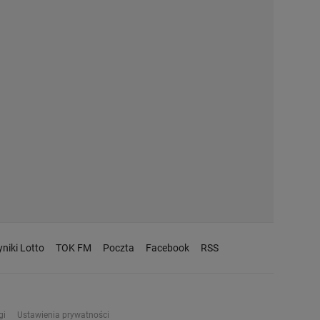
niki Lotto
TOK FM
Poczta
Facebook
RSS
gi
Ustawienia prywatności