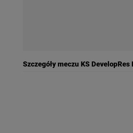
My, nasi Zaufani Partne
Użycie dokładnych danych
Przechowywanie informacji
badnie odbiorców i uleps
Szczegóły meczu KS DevelopRes R