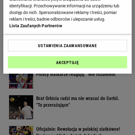
identyfikacji. Przechowywanie informacji na urządzeniu lub
Wielka impreza siatkarska wraca do Polski!
dostęp do nich. Spersonalizowane reklamy i treści, pomiar
Czekaliśmy na to osiem lat
reklam i treści, badnie odbiorców i ulepszanie usług.
Lista Zaufanych Partnerów
Głośny apel Fornala do ministerstwa.
Błyskawiczna reakcja
USTAWIENIA ZAAWANSOWANE
AKCEPTUJĘ
Rosja wraca, ale do Polski nie przyleci.
Polscy siatkarze reagują. "Nie rozumiem"
Brat Grbicia radzi mu nie wracać do Serbii.
"To przerażające"
Oficjalnie: Rewolucja w polskiej siatkówce!