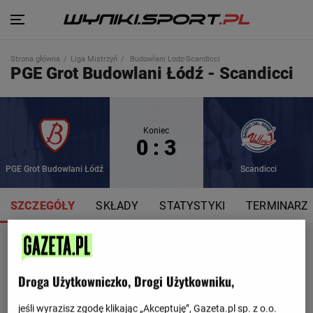
Strona główna
Liga Mistrzyń
Budowlani Lodz-Scandicci
PGE Grot Budowlani Łódź - Scandicci
Koniec
0 : 3
PGE Grot Budowlani Łódź
Scandicci
SZCZEGÓŁY
SKŁADY
STATYSTYKI
TERMINARZ
Droga Użytkowniczko, Drogi Użytkowniku,
jeśli wyrazisz zgodę klikając „Akceptuję”, Gazeta.pl sp. z o.o.