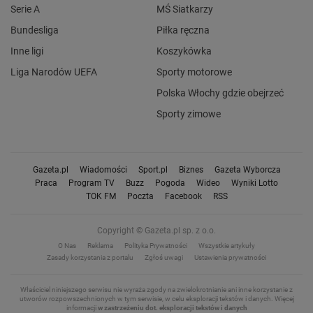
Serie A
MŚ Siatkarzy
Bundesliga
Piłka ręczna
Inne ligi
Koszykówka
Liga Narodów UEFA
Sporty motorowe
Polska Włochy gdzie obejrzeć
Sporty zimowe
Gazeta.pl
Wiadomości
Sport.pl
Biznes
Gazeta Wyborcza
Praca
Program TV
Buzz
Pogoda
Wideo
Wyniki Lotto
TOK FM
Poczta
Facebook
RSS
Copyright © Gazeta.pl sp. z o.o.
O Nas
Reklama
Polityka Prywatności
Wszystkie artykuły
Zasady korzystania z portalu
Zgłoś uwagi
Ustawienia prywatności
Właściciel niniejszego serwisu nie wyraża zgody na zwielokrotnianie ani inne korzystanie z
utworów rozpowszechnionych w tym serwisie, w celu eksploracji tekstów i danych.
Więcej
informacji
w zastrzeżeniu dot. eksploracji tekstów i danych