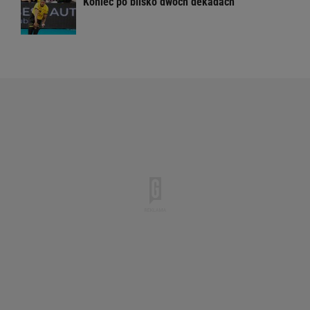
Koniec po blisko dwóch dekadach