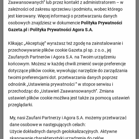
Zaawansowanych” lub przez kontakt z administratorem – w
zależności od zakresu sprzeciwu i podmiotu, wobec którego
1.set -
22 : 25
jest kierowany. Więcej informacji o przetwarzaniu danych
2.set -
22 : 25
osobowych znajdziesz w dokumencie
Polityka Prywatności
Gazeta.pl
i
Polityka Prywatności Agora S.A.
3.set -
21 : 25
Klikając „Akceptuję” wyrażasz też zgodę na zainstalowanie i
przechowywanie plików cookie Gazeta.pl sp. z o.o., jej
Informacje o meczu
Zaufanych Partnerów i Agora S.A. na Twoim urządzeniu
końcowym. Możesz w każdej chwili zmienić swoje preferencje
Liga Mistrzyń, faza finałowa
dotyczące plików cookie, wywołując narzędzie do zarządzania
twoimi preferencjami dot. przetwarzania danych poprzez
Środa 05.03.2025, godzina 17:00
odnośnik „Ustawienia prywatności ” w stopce serwisu i
przechodząc do „Ustawień Zaawansowanych”. Zmiana
ustawień plików cookie możliwa jest także za pomocą ustawień
Wiadomości
przeglądarki.
Złe wieści dla kadry siatkarek. Polska
My, nasi Zaufani Partnerzy i Agora S.A. możemy przetwarzać
gwiazda wypadła z ME
dane osobowe w następujących celach:
Użycie dokładnych danych geolokalizacyjnych. Aktywne
skanowanie charakterystyki urządzenia do celów