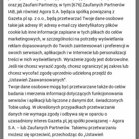
oraz jej Zaufani Partnerzy, w tym [
676
] Zaufanych Partnerów
IAB, jak również Agora S.A. będąca spółką powiązaną z
Gazeta.pl sp. z o.o., będą przetwarzać Twoje dane osobowe
takie jak adresy IP, adresy e-mail czy identyfikatory plików
cookie lub inne informacje zapisane w tych plikach do celów
marketingowych, w szczególności na potrzeby wyświetlania
reklam dopasowanych do Twoich zainteresowań i preferencji w
swoich serwisach, aplikacjach i w Internecie lub personalizacji
treści w nich wyświetlanych. Wyrażenie zgody jest dobrowolne.
Jeśli nie chcesz wyrazić zgody, chcesz ograniczyć jej zakres lub
chcesz wycofać zgodę uprzednio udzieloną przejdź do
„Ustawień Zaawansowanych”.
Twoje dane osobowe mogą być przetwarzane także do celów
badania i mierzenia informacji dotyczących funkcjonowania
serwisów i aplikacji lub łączone z danymi dot. świadczonych
Tobie usług. W określonych przypadkach przetwarzanie
Szczegóły meczu PGE Grot Budowlani Łódź -
danych nie wymaga zgody i odbywa się w oparciu o
Scandicci
uzasadniony interes Gazeta.pl, jej spółki powiązanej – Agora
S.A. – lub Zaufanych Partnerów. Takiemu przetwarzaniu
możesz się sprzeciwić, przechodząc do „Ustawień
Przegląd