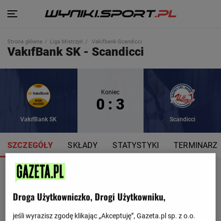
Strona główna
Liga Mistrzyń
Vakifbank-Scandicci
VakıfBank SK - Scandicci
Koniec
0 : 3
VakıfBank SK
Scandicci
SZCZEGÓŁY
SKŁADY
STATYSTYKI
TERMINARZ
Droga Użytkowniczko, Drogi Użytkowniku,
jeśli wyrazisz zgodę klikając „Akceptuję”, Gazeta.pl sp. z o.o.