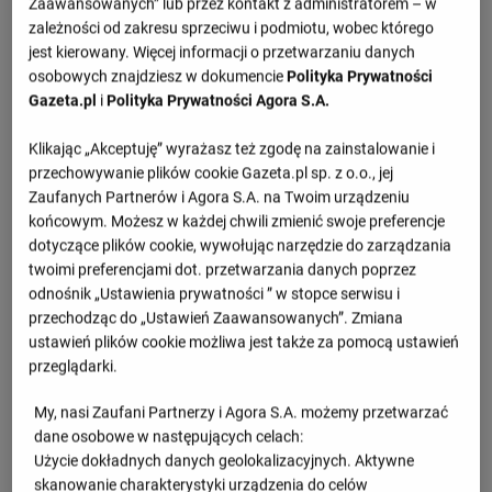
Zaawansowanych” lub przez kontakt z administratorem – w
1.set -
12 : 25
zależności od zakresu sprzeciwu i podmiotu, wobec którego
2.set -
19 : 25
jest kierowany. Więcej informacji o przetwarzaniu danych
osobowych znajdziesz w dokumencie
Polityka Prywatności
3.set -
21 : 25
Gazeta.pl
i
Polityka Prywatności Agora S.A.
Klikając „Akceptuję” wyrażasz też zgodę na zainstalowanie i
Informacje o meczu
przechowywanie plików cookie Gazeta.pl sp. z o.o., jej
Zaufanych Partnerów i Agora S.A. na Twoim urządzeniu
Liga Mistrzyń, faza finałowa
końcowym. Możesz w każdej chwili zmienić swoje preferencje
dotyczące plików cookie, wywołując narzędzie do zarządzania
Sobota 03.05.2025, godzina 16:00
twoimi preferencjami dot. przetwarzania danych poprzez
odnośnik „Ustawienia prywatności ” w stopce serwisu i
przechodząc do „Ustawień Zaawansowanych”. Zmiana
Wiadomości
ustawień plików cookie możliwa jest także za pomocą ustawień
przeglądarki.
Złe wieści dla kadry siatkarek. Polska
gwiazda wypadła z ME
My, nasi Zaufani Partnerzy i Agora S.A. możemy przetwarzać
dane osobowe w następujących celach:
Użycie dokładnych danych geolokalizacyjnych. Aktywne
skanowanie charakterystyki urządzenia do celów
Wielka impreza siatkarska wraca do Polski!