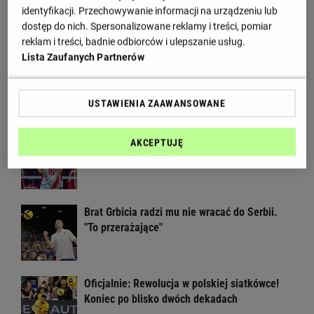
identyfikacji. Przechowywanie informacji na urządzeniu lub
Czekaliśmy na to osiem lat
dostęp do nich. Spersonalizowane reklamy i treści, pomiar
reklam i treści, badnie odbiorców i ulepszanie usług.
Lista Zaufanych Partnerów
Głośny apel Fornala do ministerstwa.
Błyskawiczna reakcja
USTAWIENIA ZAAWANSOWANE
Rosja wraca, ale do Polski nie przyleci.
AKCEPTUJĘ
Polscy siatkarze reagują. "Nie rozumiem"
Brat Grbicia radzi mu nie wracać do Serbii.
"To przerażające"
Oficjalnie: Rewolucja w polskiej siatkówce!
Koniec po blisko dwóch dekadach