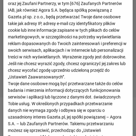
oraz jej Zaufani Partnerzy, w tym [
676
] Zaufanych Partnerów
IAB, jak również Agora S.A. będąca spółką powiązaną z
Gazeta.pl sp. z o.o., będą przetwarzać Twoje dane osobowe
takie jak adresy IP, adresy e-mail czy identyfikatory plików
cookie lub inne informacje zapisane w tych plikach do celów
marketingowych, w szczególności na potrzeby wyświetlania
reklam dopasowanych do Twoich zainteresowań i preferencji w
swoich serwisach, aplikacjach i w Internecie lub personalizacji
treści w nich wyświetlanych. Wyrażenie zgody jest dobrowolne.
Jeśli nie chcesz wyrazić zgody, chcesz ograniczyć jej zakres lub
chcesz wycofać zgodę uprzednio udzieloną przejdź do
„Ustawień Zaawansowanych”.
Twoje dane osobowe mogą być przetwarzane także do celów
badania i mierzenia informacji dotyczących funkcjonowania
serwisów i aplikacji lub łączone z danymi dot. świadczonych
Tobie usług. W określonych przypadkach przetwarzanie
Szczegóły meczu VakıfBank SK - Scandicci
danych nie wymaga zgody i odbywa się w oparciu o
uzasadniony interes Gazeta.pl, jej spółki powiązanej – Agora
S.A. – lub Zaufanych Partnerów. Takiemu przetwarzaniu
Przegląd
możesz się sprzeciwić, przechodząc do „Ustawień