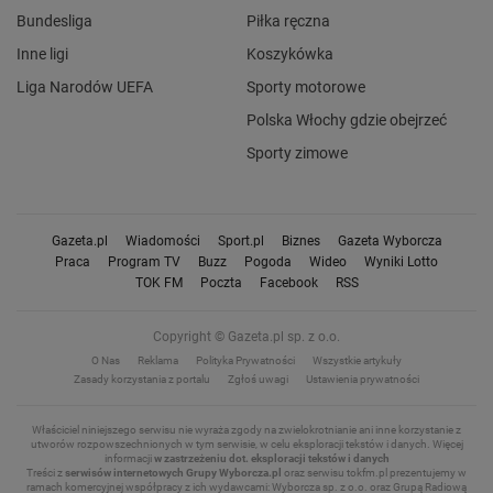
Bundesliga
Piłka ręczna
Inne ligi
Koszykówka
Liga Narodów UEFA
Sporty motorowe
Polska Włochy gdzie obejrzeć
Sporty zimowe
Gazeta.pl
Wiadomości
Sport.pl
Biznes
Gazeta Wyborcza
Praca
Program TV
Buzz
Pogoda
Wideo
Wyniki Lotto
TOK FM
Poczta
Facebook
RSS
Copyright © Gazeta.pl sp. z o.o.
O Nas
Reklama
Polityka Prywatności
Wszystkie artykuły
Zasady korzystania z portalu
Zgłoś uwagi
Ustawienia prywatności
Właściciel niniejszego serwisu nie wyraża zgody na zwielokrotnianie ani inne korzystanie z
utworów rozpowszechnionych w tym serwisie, w celu eksploracji tekstów i danych.
Więcej
informacji
w zastrzeżeniu dot. eksploracji tekstów i danych
Treści z
serwisów internetowych Grupy Wyborcza.pl
oraz serwisu tokfm.pl prezentujemy w
ramach komercyjnej współpracy z ich wydawcami: Wyborcza sp. z o.o. oraz Grupą Radiową