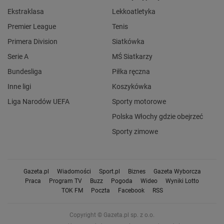
Ekstraklasa
Lekkoatletyka
Premier League
Tenis
Primera Division
Siatkówka
Serie A
MŚ Siatkarzy
Bundesliga
Piłka ręczna
Inne ligi
Koszykówka
Liga Narodów UEFA
Sporty motorowe
Polska Włochy gdzie obejrzeć
Sporty zimowe
Gazeta.pl
Wiadomości
Sport.pl
Biznes
Gazeta Wyborcza
Praca
Program TV
Buzz
Pogoda
Wideo
Wyniki Lotto
TOK FM
Poczta
Facebook
RSS
Copyright © Gazeta.pl sp. z o.o.