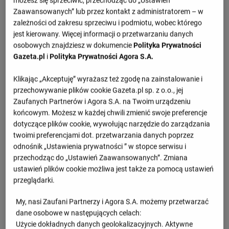
Szczegóły meczu PGE Grot Budowlani Łódź -
Zaawansowanych” lub przez kontakt z administratorem – w
Vasas SC
zależności od zakresu sprzeciwu i podmiotu, wobec którego
jest kierowany. Więcej informacji o przetwarzaniu danych
osobowych znajdziesz w dokumencie
Polityka Prywatności
Przegląd
Gazeta.pl
i
Polityka Prywatności Agora S.A.
1.set -
25 : 14
Klikając „Akceptuję” wyrażasz też zgodę na zainstalowanie i
2.set -
25 : 19
przechowywanie plików cookie Gazeta.pl sp. z o.o., jej
3.set -
25 : 16
Zaufanych Partnerów i Agora S.A. na Twoim urządzeniu
końcowym. Możesz w każdej chwili zmienić swoje preferencje
dotyczące plików cookie, wywołując narzędzie do zarządzania
twoimi preferencjami dot. przetwarzania danych poprzez
Informacje o meczu
odnośnik „Ustawienia prywatności ” w stopce serwisu i
przechodząc do „Ustawień Zaawansowanych”. Zmiana
Liga Mistrzyń, Grupa D
ustawień plików cookie możliwa jest także za pomocą ustawień
przeglądarki.
Czwartek 28.11.2024, godzina 17:00
My, nasi Zaufani Partnerzy i Agora S.A. możemy przetwarzać
dane osobowe w następujących celach:
Wiadomości
Użycie dokładnych danych geolokalizacyjnych. Aktywne