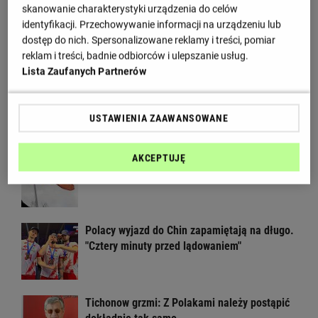
skanowanie charakterystyki urządzenia do celów
Brat Grbicia radzi mu nie wracać do Serbii.
identyfikacji. Przechowywanie informacji na urządzeniu lub
"To przerażające"
dostęp do nich. Spersonalizowane reklamy i treści, pomiar
reklam i treści, badnie odbiorców i ulepszanie usług.
Lista Zaufanych Partnerów
Rosjanie zrezygnowali z MŚ w Polsce. Jest
reakcja FIVB. Specjalne traktowanie
USTAWIENIA ZAAWANSOWANE
W Rosji zawrzało. "Polska stawia
AKCEPTUJĘ
nieakceptowalne warunki"
Polacy wyjazd do Chin zapamiętają na długo.
"Cztery minuty przed lądowaniem"
Tichonow grzmi: Z Polakami należy postąpić