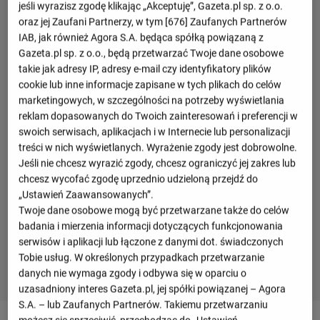
jeśli wyrazisz zgodę klikając „Akceptuję”, Gazeta.pl sp. z o.o.
oraz jej Zaufani Partnerzy, w tym [
676
] Zaufanych Partnerów
IAB, jak również Agora S.A. będąca spółką powiązaną z
Gazeta.pl sp. z o.o., będą przetwarzać Twoje dane osobowe
takie jak adresy IP, adresy e-mail czy identyfikatory plików
cookie lub inne informacje zapisane w tych plikach do celów
marketingowych, w szczególności na potrzeby wyświetlania
reklam dopasowanych do Twoich zainteresowań i preferencji w
swoich serwisach, aplikacjach i w Internecie lub personalizacji
treści w nich wyświetlanych. Wyrażenie zgody jest dobrowolne.
Jeśli nie chcesz wyrazić zgody, chcesz ograniczyć jej zakres lub
chcesz wycofać zgodę uprzednio udzieloną przejdź do
„Ustawień Zaawansowanych”.
Twoje dane osobowe mogą być przetwarzane także do celów
badania i mierzenia informacji dotyczących funkcjonowania
serwisów i aplikacji lub łączone z danymi dot. świadczonych
Tobie usług. W określonych przypadkach przetwarzanie
danych nie wymaga zgody i odbywa się w oparciu o
uzasadniony interes Gazeta.pl, jej spółki powiązanej – Agora
S.A. – lub Zaufanych Partnerów. Takiemu przetwarzaniu
możesz się sprzeciwić, przechodząc do „Ustawień