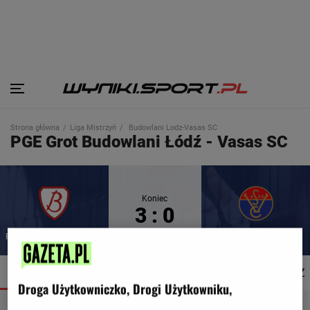
Strona główna
Liga Mistrzyń
Budowlani Lodz-Vasas SC
PGE Grot Budowlani Łódź - Vasas SC
Koniec
3 : 0
PGE Grot Budowlani Łódź
Vasas SC
SZCZEGÓŁY
SKŁADY
STATYSTYKI
TERMINARZ
Droga Użytkowniczko, Drogi Użytkowniku,