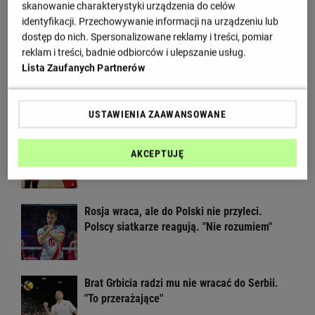
skanowanie charakterystyki urządzenia do celów
gwiazda wypadła z ME
identyfikacji. Przechowywanie informacji na urządzeniu lub
dostęp do nich. Spersonalizowane reklamy i treści, pomiar
reklam i treści, badnie odbiorców i ulepszanie usług.
Wielka impreza siatkarska wraca do Polski!
Lista Zaufanych Partnerów
Czekaliśmy na to osiem lat
USTAWIENIA ZAAWANSOWANE
Głośny apel Fornala do ministerstwa.
AKCEPTUJĘ
Błyskawiczna reakcja
Rosja wraca, ale do Polski nie przyleci.
Polscy siatkarze reagują. "Nie rozumiem"
Brat Grbicia radzi mu nie wracać do Serbii.
"To przerażające"