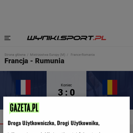
Strona główna
Mistrzostwa Europy (M)
France-Romania
Francja - Rumunia
Koniec
3 : 0
Francja
Rumunia
SZCZEGÓŁY
TERMINARZ
TABELA
DRABINKA
Droga Użytkowniczko, Drogi Użytkowniku,