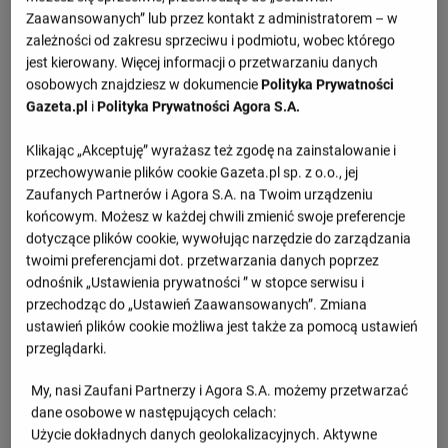
Szczegóły meczu Francja - Rumunia
Zaawansowanych” lub przez kontakt z administratorem – w
zależności od zakresu sprzeciwu i podmiotu, wobec którego
jest kierowany. Więcej informacji o przetwarzaniu danych
Przegląd
osobowych znajdziesz w dokumencie
Polityka Prywatności
Gazeta.pl
i
Polityka Prywatności Agora S.A.
1.set -
25 : 22
2.set -
25 : 14
Klikając „Akceptuję” wyrażasz też zgodę na zainstalowanie i
przechowywanie plików cookie Gazeta.pl sp. z o.o., jej
3.set -
27 : 25
Zaufanych Partnerów i Agora S.A. na Twoim urządzeniu
końcowym. Możesz w każdej chwili zmienić swoje preferencje
dotyczące plików cookie, wywołując narzędzie do zarządzania
Informacje o meczu
twoimi preferencjami dot. przetwarzania danych poprzez
odnośnik „Ustawienia prywatności ” w stopce serwisu i
ME, Faza finałowa
przechodząc do „Ustawień Zaawansowanych”. Zmiana
ustawień plików cookie możliwa jest także za pomocą ustawień
Poniedziałek 11.09.2023, godzina 18:00
przeglądarki.
My, nasi Zaufani Partnerzy i Agora S.A. możemy przetwarzać
Wiadomości
dane osobowe w następujących celach:
Użycie dokładnych danych geolokalizacyjnych. Aktywne
Złe wieści dla kadry siatkarek. Polska