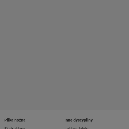
Piłka nożna
Inne dyscypliny
Ekstraklasa
Lekkoatletyka