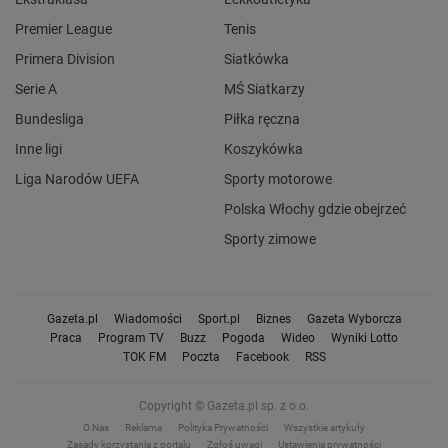
Premier League
Tenis
Primera Division
Siatkówka
Serie A
MŚ Siatkarzy
Bundesliga
Piłka ręczna
Inne ligi
Koszykówka
Liga Narodów UEFA
Sporty motorowe
Polska Włochy gdzie obejrzeć
Sporty zimowe
Gazeta.pl
Wiadomości
Sport.pl
Biznes
Gazeta Wyborcza
Praca
Program TV
Buzz
Pogoda
Wideo
Wyniki Lotto
TOK FM
Poczta
Facebook
RSS
Copyright © Gazeta.pl sp. z o.o.
O Nas
Reklama
Polityka Prywatności
Wszystkie artykuły
Zasady korzystania z portalu
Zgłoś uwagi
Ustawienia prywatności