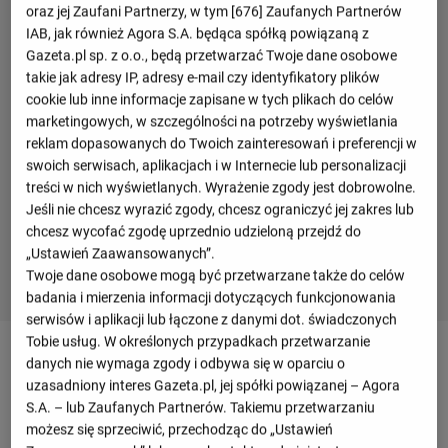
oraz jej Zaufani Partnerzy, w tym [
676
] Zaufanych Partnerów
IAB, jak również Agora S.A. będąca spółką powiązaną z
Gazeta.pl sp. z o.o., będą przetwarzać Twoje dane osobowe
takie jak adresy IP, adresy e-mail czy identyfikatory plików
cookie lub inne informacje zapisane w tych plikach do celów
marketingowych, w szczególności na potrzeby wyświetlania
reklam dopasowanych do Twoich zainteresowań i preferencji w
swoich serwisach, aplikacjach i w Internecie lub personalizacji
treści w nich wyświetlanych. Wyrażenie zgody jest dobrowolne.
Jeśli nie chcesz wyrazić zgody, chcesz ograniczyć jej zakres lub
chcesz wycofać zgodę uprzednio udzieloną przejdź do
„Ustawień Zaawansowanych”.
Twoje dane osobowe mogą być przetwarzane także do celów
badania i mierzenia informacji dotyczących funkcjonowania
serwisów i aplikacji lub łączone z danymi dot. świadczonych
Tobie usług. W określonych przypadkach przetwarzanie
Szczegóły meczu Portugalia - Ukraina
danych nie wymaga zgody i odbywa się w oparciu o
uzasadniony interes Gazeta.pl, jej spółki powiązanej – Agora
S.A. – lub Zaufanych Partnerów. Takiemu przetwarzaniu
Przegląd
możesz się sprzeciwić, przechodząc do „Ustawień