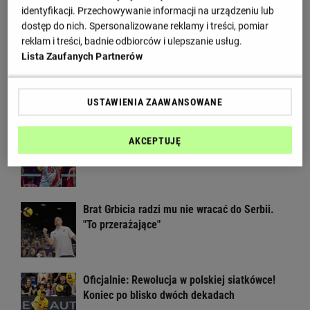
identyfikacji. Przechowywanie informacji na urządzeniu lub
Czekaliśmy na to osiem lat
dostęp do nich. Spersonalizowane reklamy i treści, pomiar
reklam i treści, badnie odbiorców i ulepszanie usług.
Lista Zaufanych Partnerów
Głośny apel Fornala do ministerstwa.
Błyskawiczna reakcja
USTAWIENIA ZAAWANSOWANE
Rosja wraca, ale do Polski nie przyleci.
AKCEPTUJĘ
Polscy siatkarze reagują. "Nie rozumiem"
Brat Grbicia radzi mu nie wracać do Serbii.
"To przerażające"
Oficjalnie: Rewolucja w polskiej siatkówce!
Koniec po blisko dwóch dekadach