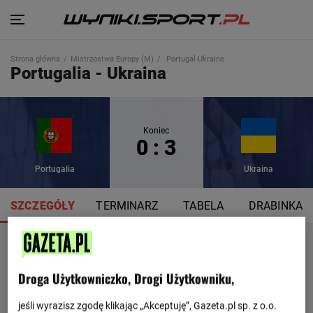
Strona główna
Mistrzostwa Europy (M)
Portugal-Ukraine
Portugalia - Ukraina
Koniec
0 : 3
Portugalia
Ukraina
SZCZEGÓŁY
TERMINARZ
TABELA
DRABINKA
Droga Użytkowniczko, Drogi Użytkowniku,
jeśli wyrazisz zgodę klikając „Akceptuję”, Gazeta.pl sp. z o.o.