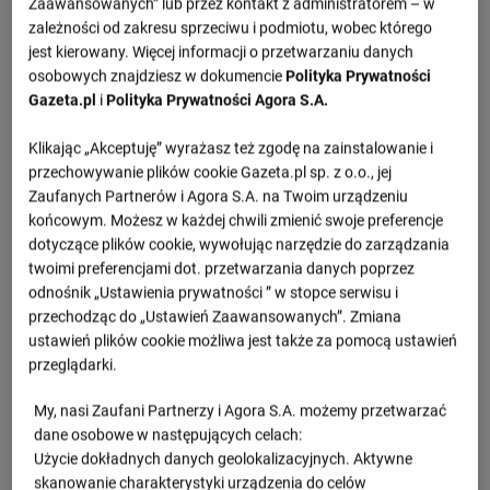
Zaawansowanych” lub przez kontakt z administratorem – w
1.set -
20 : 25
zależności od zakresu sprzeciwu i podmiotu, wobec którego
2.set -
19 : 25
jest kierowany. Więcej informacji o przetwarzaniu danych
osobowych znajdziesz w dokumencie
Polityka Prywatności
3.set -
22 : 25
Gazeta.pl
i
Polityka Prywatności Agora S.A.
Klikając „Akceptuję” wyrażasz też zgodę na zainstalowanie i
Informacje o meczu
przechowywanie plików cookie Gazeta.pl sp. z o.o., jej
Zaufanych Partnerów i Agora S.A. na Twoim urządzeniu
ME, Faza finałowa
końcowym. Możesz w każdej chwili zmienić swoje preferencje
dotyczące plików cookie, wywołując narzędzie do zarządzania
Sobota 09.09.2023, godzina 17:30
twoimi preferencjami dot. przetwarzania danych poprzez
odnośnik „Ustawienia prywatności ” w stopce serwisu i
przechodząc do „Ustawień Zaawansowanych”. Zmiana
Wiadomości
ustawień plików cookie możliwa jest także za pomocą ustawień
przeglądarki.
Złe wieści dla kadry siatkarek. Polska
gwiazda wypadła z ME
My, nasi Zaufani Partnerzy i Agora S.A. możemy przetwarzać
dane osobowe w następujących celach:
Użycie dokładnych danych geolokalizacyjnych. Aktywne
skanowanie charakterystyki urządzenia do celów
Wielka impreza siatkarska wraca do Polski!