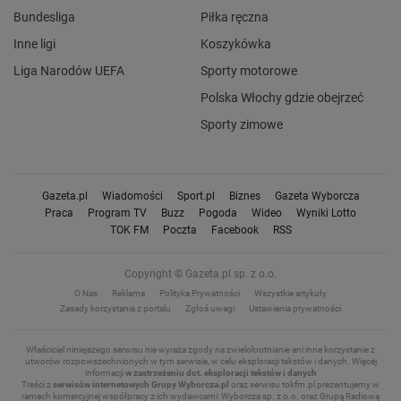
Bundesliga
Piłka ręczna
Inne ligi
Koszykówka
Liga Narodów UEFA
Sporty motorowe
Polska Włochy gdzie obejrzeć
Sporty zimowe
Gazeta.pl
Wiadomości
Sport.pl
Biznes
Gazeta Wyborcza
Praca
Program TV
Buzz
Pogoda
Wideo
Wyniki Lotto
TOK FM
Poczta
Facebook
RSS
Copyright © Gazeta.pl sp. z o.o.
O Nas
Reklama
Polityka Prywatności
Wszystkie artykuły
Zasady korzystania z portalu
Zgłoś uwagi
Ustawienia prywatności
Właściciel niniejszego serwisu nie wyraża zgody na zwielokrotnianie ani inne korzystanie z
utworów rozpowszechnionych w tym serwisie, w celu eksploracji tekstów i danych.
Więcej
informacji
w zastrzeżeniu dot. eksploracji tekstów i danych
Treści z
serwisów internetowych Grupy Wyborcza.pl
oraz serwisu tokfm.pl prezentujemy w
ramach komercyjnej współpracy z ich wydawcami: Wyborcza sp. z o.o. oraz Grupą Radiową